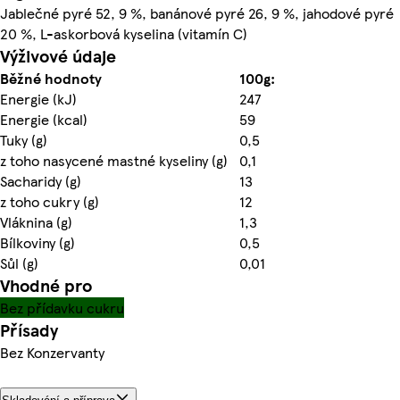
Jablečné pyré 52, 9 %, banánové pyré 26, 9 %, jahodové pyré
20 %, L-askorbová kyselina (vitamín C)
Výživové údaje
Běžné hodnoty
100g:
Energie (kJ)
247
Energie (kcal)
59
Tuky (g)
0,5
z toho nasycené mastné kyseliny (g)
0,1
Sacharidy (g)
13
z toho cukry (g)
12
Vláknina (g)
1,3
Bílkoviny (g)
0,5
Sůl (g)
0,01
Vhodné pro
Bez přídavku cukru
Přísady
Bez Konzervanty