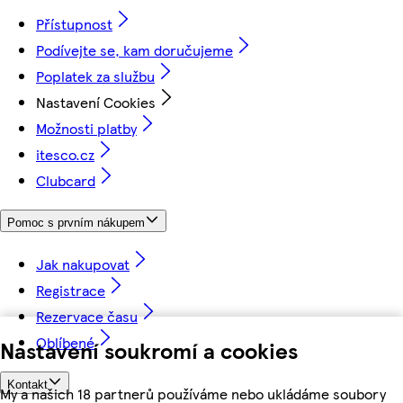
Přístupnost
Podívejte se, kam doručujeme
Poplatek za službu
Nastavení Cookies
Možnosti platby
itesco.cz
Clubcard
Pomoc s prvním nákupem
Jak nakupovat
Registrace
Rezervace času
Oblíbené
Nastavení soukromí a cookies
Kontakt
My a našich 18 partnerů používáme nebo ukládáme soubory