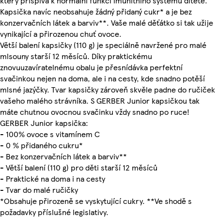
který přispívá k normální funkci imunitního systému dítěte.
Kapsička navíc neobsahuje žádný přidaný cukr* a je bez
konzervačních látek a barviv**. Vaše malé děťátko si tak užije
vynikající a přirozenou chuť ovoce.
Větší balení kapsičky (110 g) je speciálně navržené pro malé
mlsouny starší 12 měsíců. Díky praktickému
znovuuzavíratelnému obalu je přesnídávka perfektní
svačinkou nejen na doma, ale i na cesty, kde snadno potěší
mlsné jazýčky. Tvar kapsičky zároveň skvěle padne do ručiček
vašeho malého strávníka. S GERBER Junior kapsičkou tak
máte chutnou ovocnou svačinku vždy snadno po ruce!
GERBER Junior kapsička:
- 100% ovoce s vitamínem C
- 0 % přidaného cukru*
- Bez konzervačních látek a barviv**
- Větší balení (110 g) pro děti starší 12 měsíců
- Praktické na doma i na cesty
- Tvar do malé ručičky
*Obsahuje přirozeně se vyskytující cukry. **Ve shodě s
požadavky příslušné legislativy.