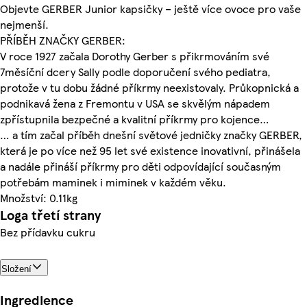
Objevte GERBER Junior kapsičky – ještě více ovoce pro vaše
nejmenší.
PŘÍBĚH ZNAČKY GERBER:
V roce 1927 začala Dorothy Gerber s přikrmováním své
7měsíční dcery Sally podle doporučení svého pediatra,
protože v tu dobu žádné příkrmy neexistovaly. Průkopnická a
podnikavá žena z Fremontu v USA se skvělým nápadem
zpřístupnila bezpečné a kvalitní příkrmy pro kojence…
… a tím začal příběh dnešní světové jedničky značky GERBER,
která je po více než 95 let své existence inovativní, přinášela
a nadále přináší příkrmy pro děti odpovídající současným
potřebám maminek i miminek v každém věku.
Množství: 0.11kg
Loga třetí strany
Bez přídavku cukru
Složení
Ingredience