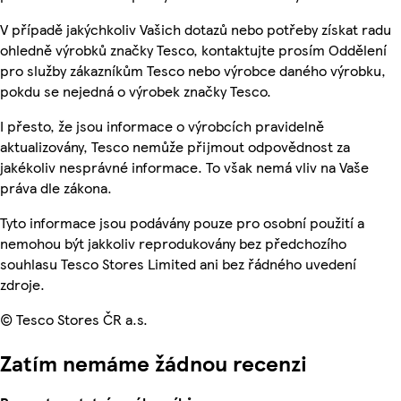
V případě jakýchkoliv Vašich dotazů nebo potřeby získat radu
ohledně výrobků značky Tesco, kontaktujte prosím Oddělení
pro služby zákazníkům Tesco nebo výrobce daného výrobku,
pokdu se nejedná o výrobek značky Tesco.
I přesto, že jsou informace o výrobcích pravidelně
aktualizovány, Tesco nemůže přijmout odpovědnost za
jakékoliv nesprávné informace. To však nemá vliv na Vaše
práva dle zákona.
Tyto informace jsou podávány pouze pro osobní použití a
nemohou být jakkoliv reprodukovány bez předchozího
souhlasu Tesco Stores Limited ani bez řádného uvedení
zdroje.
© Tesco Stores ČR a.s.
Zatím nemáme žádnou recenzi