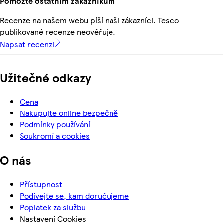
Pomozte ostatním zákazníkům
Recenze na našem webu píší naši zákazníci. Tesco
publikované recenze neověřuje.
Napsat recenzi
Užitečné odkazy
Cena
Nakupujte online bezpečně
Podmínky používání
Soukromí a cookies
O nás
Přístupnost
Podívejte se, kam doručujeme
Poplatek za službu
Nastavení Cookies