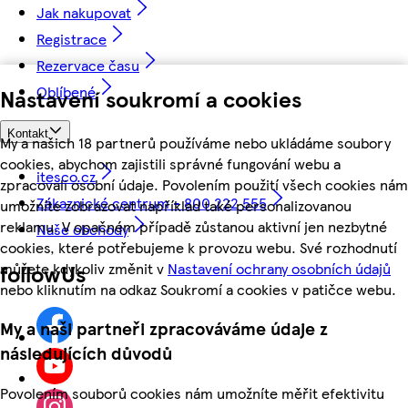
Jak nakupovat
Registrace
Rezervace času
Oblíbené
Nastavení soukromí a cookies
Kontakt
My a našich 18 partnerů používáme nebo ukládáme soubory
cookies, abychom zajistili správné fungování webu a
itesco.cz
zpracovali osobní údaje. Povolením použití všech cookies nám
Zákaznické centrum - 800 222 555
umožníte zobrazovat například také personalizovanou
reklamu. V opačném případě zůstanou aktivní jen nezbytné
Naše obchody
cookies, které potřebujeme k provozu webu. Své rozhodnutí
můžete kdykoliv změnit v
Nastavení ochrany osobních údajů
followUs
nebo kliknutím na odkaz Soukromí a cookies v patičce webu.
My a naši partneři zpracováváme údaje z
následujících důvodů
Povolením souborů cookies nám umožníte měřit efektivitu