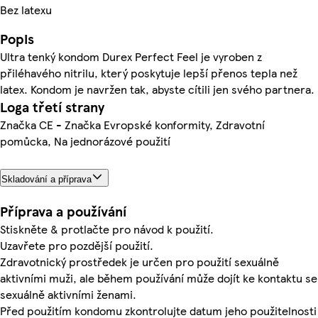
Bez latexu
Popis
Ultra tenký kondom Durex Perfect Feel je vyroben z
přiléhavého nitrilu, který poskytuje lepší přenos tepla než
latex. Kondom je navržen tak, abyste cítili jen svého partnera.
Loga třetí strany
Značka CE - Značka Evropské konformity, Zdravotní
pomůcka, Na jednorázové použití
Skladování a příprava
Příprava a používání
Stiskněte & protlačte pro návod k použití.
Uzavřete pro pozdější použití.
Zdravotnický prostředek je určen pro použití sexuálně
aktivními muži, ale během používání může dojít ke kontaktu se
sexuálně aktivními ženami.
Před použitím kondomu zkontrolujte datum jeho použitelnosti