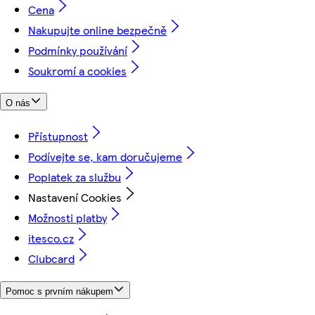
Cena
Nakupujte online bezpečně
Podmínky používání
Soukromí a cookies
O nás
Přístupnost
Podívejte se, kam doručujeme
Poplatek za službu
Nastavení Cookies
Možnosti platby
itesco.cz
Clubcard
Pomoc s prvním nákupem