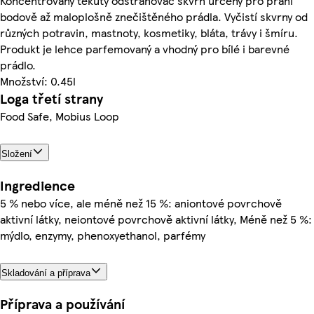
Koncentrovaný tekutý odstraňovač skvrn určený pro praní
bodově až maloplošně znečištěného prádla. Vyčistí skvrny od
různých potravin, mastnoty, kosmetiky, bláta, trávy i šmíru.
Produkt je lehce parfemovaný a vhodný pro bílé i barevné
prádlo.
Množství: 0.45l
Loga třetí strany
Food Safe, Mobius Loop
Složení
Ingredience
5 % nebo více, ale méně než 15 %: aniontové povrchově
aktivní látky, neiontové povrchově aktivní látky, Méně než 5 %:
mýdlo, enzymy, phenoxyethanol, parfémy
Skladování a příprava
Příprava a používání