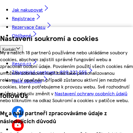
Jak nakupovat
Registrace
Rezervace času
Oblíbené
Nastavení soukromí a cookies
Kontakt
My a našich 18 partnerů používáme nebo ukládáme soubory
cookies, abychom zajistili správné fungování webu a
itesco.cz
zpracovali osobní údaje. Povolením použití všech cookies nám
Zákaznické centrum - 800 222 555
umožníte zobrazovat například také personalizovanou
reklamu. V opačném případě zůstanou aktivní jen nezbytné
Naše obchody
cookies, které potřebujeme k provozu webu. Své rozhodnutí
můžete kdykoliv změnit v
Nastavení ochrany osobních údajů
followUs
nebo kliknutím na odkaz Soukromí a cookies v patičce webu.
My a naši partneři zpracováváme údaje z
následujících důvodů