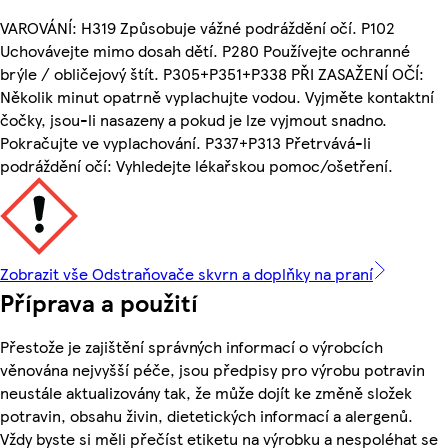
VAROVÁNÍ: H319 Způsobuje vážné podráždění očí. P102
Uchovávejte mimo dosah dětí. P280 Používejte ochranné
brýle / obličejový štít. P305+P351+P338 PŘI ZASAŽENÍ OČÍ:
Několik minut opatrně vyplachujte vodou. Vyjměte kontaktní
čočky, jsou-li nasazeny a pokud je lze vyjmout snadno.
Pokračujte ve vyplachování. P337+P313 Přetrvává-li
podráždění očí: Vyhledejte lékařskou pomoc/ošetření.
Zobrazit vše Odstraňovače skvrn a doplňky na praní
Příprava a použití
Přestože je zajištění správných informací o výrobcích
věnována nejvyšší péče, jsou předpisy pro výrobu potravin
neustále aktualizovány tak, že může dojít ke změně složek
potravin, obsahu živin, dietetických informací a alergenů.
Vždy byste si měli přečíst etiketu na výrobku a nespoléhat se