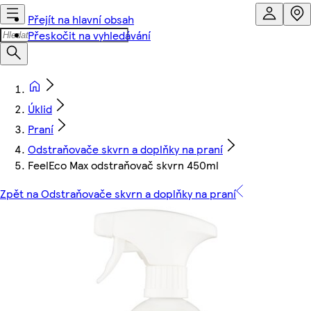
Přejít na hlavní obsah
Přeskočit na vyhledávání
Úklid
Praní
Odstraňovače skvrn a doplňky na praní
FeelEco Max odstraňovač skvrn 450ml
Zpět na Odstraňovače skvrn a doplňky na praní