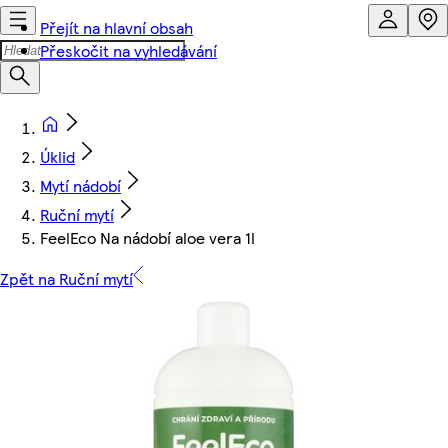
Přejít na hlavní obsah
Přeskočit na vyhledávání
Úklid
Mytí nádobí
Ruční mytí
FeelEco Na nádobí aloe vera 1l
Zpět na Ruční mytí