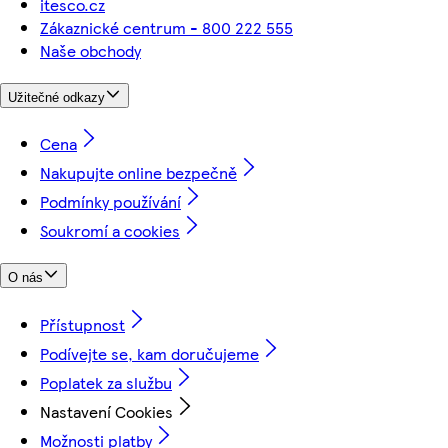
itesco.cz
Zákaznické centrum - 800 222 555
Naše obchody
Užitečné odkazy
Cena
Nakupujte online bezpečně
Podmínky používání
Soukromí a cookies
O nás
Přístupnost
Podívejte se, kam doručujeme
Poplatek za službu
Nastavení Cookies
Možnosti platby