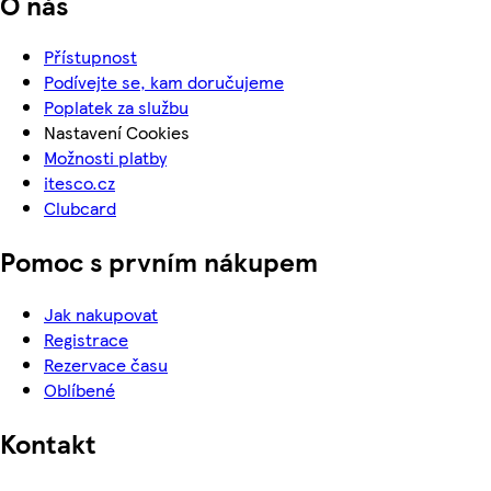
O nás
Přístupnost
Podívejte se, kam doručujeme
Poplatek za službu
Nastavení Cookies
Možnosti platby
itesco.cz
Clubcard
Pomoc s prvním nákupem
Jak nakupovat
Registrace
Rezervace času
Oblíbené
Kontakt