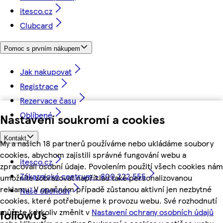
itesco.cz
Clubcard
Pomoc s prvním nákupem
Jak nakupovat
Registrace
Rezervace času
Oblíbené
Nastavení soukromí a cookies
Kontakt
My a našich 18 partnerů používáme nebo ukládáme soubory
cookies, abychom zajistili správné fungování webu a
itesco.cz
zpracovali osobní údaje. Povolením použití všech cookies nám
Zákaznické centrum - 800 222 555
umožníte zobrazovat například také personalizovanou
reklamu. V opačném případě zůstanou aktivní jen nezbytné
Naše obchody
cookies, které potřebujeme k provozu webu. Své rozhodnutí
můžete kdykoliv změnit v
Nastavení ochrany osobních údajů
followUs