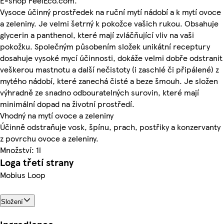
E-shop FeelEco.com.
Vysoce účinný prostředek na ruční mytí nádobí a k mytí ovoce
a zeleniny. Je velmi šetrný k pokožce vašich rukou. Obsahuje
glycerin a panthenol, které mají zvláčňující vliv na vaši
pokožku. Společným působením složek unikátní receptury
dosahuje vysoké mycí účinnosti, dokáže velmi dobře odstranit
veškerou mastnotu a další nečistoty (i zaschlé či připálené) z
mytého nádobí, které zanechá čisté a beze šmouh. Je složen
výhradně ze snadno odbouratelných surovin, které mají
minimální dopad na životní prostředí.
Vhodný na mytí ovoce a zeleniny
Účinně odstraňuje vosk, špínu, prach, postřiky a konzervanty
z povrchu ovoce a zeleniny.
Množství: 1l
Loga třetí strany
Mobius Loop
Složení