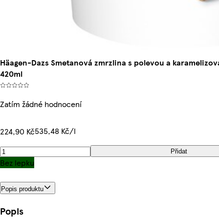
Häagen-Dazs Smetanová zmrzlina s polevou a karamelizova
420ml
Zatím žádné hodnocení
535,48 Kč/l
224,90 Kč
Přidat
Bez lepku
Popis produktu
Popis