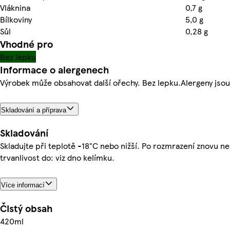
Vláknina
0,7 g
Bílkoviny
5,0 g
Sůl
0,28 g
Vhodné pro
Bez lepku
Informace o alergenech
Výrobek může obsahovat další ořechy. Bez lepku.Alergeny jsou
Skladování a příprava
Skladování
Skladujte při teplotě -18°C nebo nižší. Po rozmrazení znovu n
trvanlivost do: viz dno kelímku.
Více informací
Čistý obsah
420ml