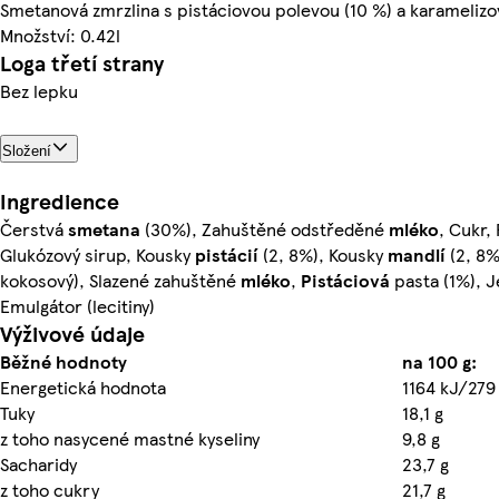
Smetanová zmrzlina s pistáciovou polevou (10 %) a karamelizov
Množství: 0.42l
Loga třetí strany
Bez lepku
Složení
Ingredience
Čerstvá
smetana
(30%), Zahuštěné odstředěné
mléko
, Cukr,
Glukózový sirup, Kousky
pistácií
(2, 8%), Kousky
mandlí
(2, 8%
kokosový), Slazené zahuštěné
mléko
,
Pistáciová
pasta (1%), Je
Emulgátor (lecitiny)
Výživové údaje
Běžné hodnoty
na 100 g:
Energetická hodnota
1164 kJ/279
Tuky
18,1 g
z toho nasycené mastné kyseliny
9,8 g
Sacharidy
23,7 g
z toho cukry
21,7 g