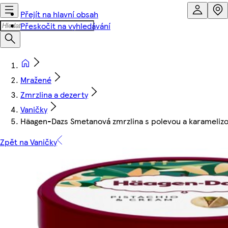
Přejít na hlavní obsah
Přeskočit na vyhledávání
Mražené
Zmrzlina a dezerty
Vaničky
Häagen-Dazs Smetanová zmrzlina s polevou a karamelizo
Zpět na Vaničky