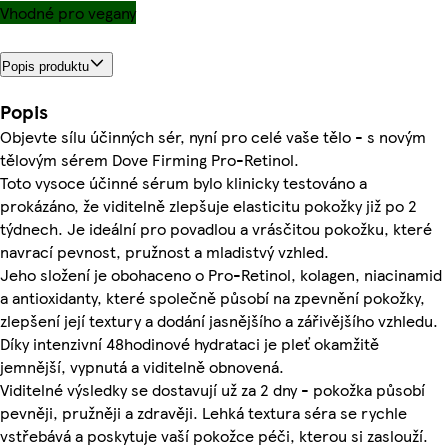
Vhodné pro vegany
Popis produktu
Popis
Objevte sílu účinných sér, nyní pro celé vaše tělo - s novým
tělovým sérem Dove Firming Pro-Retinol.
Toto vysoce účinné sérum bylo klinicky testováno a
prokázáno, že viditelně zlepšuje elasticitu pokožky již po 2
týdnech. Je ideální pro povadlou a vrásčitou pokožku, které
navrací pevnost, pružnost a mladistvý vzhled.
Jeho složení je obohaceno o Pro-Retinol, kolagen, niacinamid
a antioxidanty, které společně působí na zpevnění pokožky,
zlepšení její textury a dodání jasnějšího a zářivějšího vzhledu.
Díky intenzivní 48hodinové hydrataci je pleť okamžitě
jemnější, vypnutá a viditelně obnovená.
Viditelné výsledky se dostavují už za 2 dny - pokožka působí
pevněji, pružněji a zdravěji. Lehká textura séra se rychle
vstřebává a poskytuje vaší pokožce péči, kterou si zaslouží.