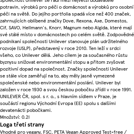
potravin, výrobků pro péči o domácnost a výrobků pro osobní
péči na světě. Do jejího portfolia spadá více než 400 značek,
zahrnujících oblíbené značky Dove, Rexona, Axe, Domestos,
Cif, SAVO, Hellmann's, Knorr, Magnum nebo Algida, které mají
své stálé místo v domácnostech po celém světě. Zodpovědné
podnikaní společnosti Unilever stanovuje plán udržitelného
rozvoje (USLP), představený v roce 2010. Ten leží v srdci
všeho, co Unilever dělá. Jeho cílem je za současného růstu
byznysu snižovat environmentální stopu a přitom zvyšovat
pozitivní dopad na společnost. Značky společnosti Unilever
se stále více zaměřují na to, aby měly jasně vymezené
společenské nebo environmentální poslání. Unilever byl
založen v roce 1930 a svou českou pobočku zřídil v roce 1991.
UNILEVER ČR, spol. s r. o., s hlavním sídlem v Praze, je
součástí regionu Východní Evropa (EE) spolu s dalšími
devatenácti pobočkami.
Množství: 0.2l
Loga třetí strany
Vhodné pro vegany, FSC, PETA Vegan Approved Test-free /