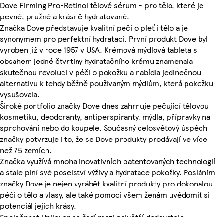
Dove Firming Pro-Retinol tělové sérum - pro tělo, které je
pevné, pružné a krásně hydratované.
Značka Dove představuje kvalitní péči o pleť i tělo a je
synonymem pro perfektní hydrataci. První produkt Dove byl
vyroben již v roce 1957 v USA. Krémová mýdlová tableta s
obsahem jedné čtvrtiny hydratačního krému znamenala
skutečnou revoluci v péči o pokožku a nabídla jedinečnou
alternativu k tehdy běžně používaným mýdlům, která pokožku
vysušovala.
Široké portfolio značky Dove dnes zahrnuje pečující tělovou
kosmetiku, deodoranty, antiperspiranty, mýdla, přípravky na
sprchování nebo do koupele. Současný celosvětový úspěch
značky potvrzuje i to, že se Dove produkty prodávají ve více
než 75 zemích.
Značka využívá mnoha inovativních patentovaných technologií
a stále plní své poselství výživy a hydratace pokožky. Posláním
značky Dove je nejen vyrábět kvalitní produkty pro dokonalou
péči o tělo a vlasy, ale také pomoci všem ženám uvědomit si
potenciál jejich krásy.
Společnost Unilever se řadí mezi největší dodavatele