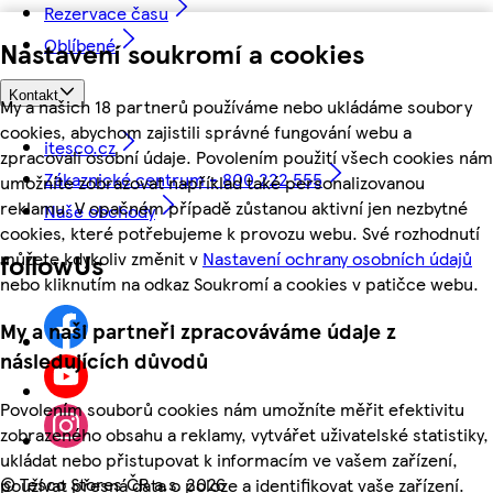
Rezervace času
Oblíbené
Nastavení soukromí a cookies
Kontakt
My a našich 18 partnerů používáme nebo ukládáme soubory
cookies, abychom zajistili správné fungování webu a
itesco.cz
zpracovali osobní údaje. Povolením použití všech cookies nám
Zákaznické centrum - 800 222 555
umožníte zobrazovat například také personalizovanou
reklamu. V opačném případě zůstanou aktivní jen nezbytné
Naše obchody
cookies, které potřebujeme k provozu webu. Své rozhodnutí
můžete kdykoliv změnit v
Nastavení ochrany osobních údajů
followUs
nebo kliknutím na odkaz Soukromí a cookies v patičce webu.
My a naši partneři zpracováváme údaje z
následujících důvodů
Povolením souborů cookies nám umožníte měřit efektivitu
zobrazeného obsahu a reklamy, vytvářet uživatelské statistiky,
ukládat nebo přistupovat k informacím ve vašem zařízení,
©
Tesco Stores ČR a.s. 2026
používat přesná data o poloze a identifikovat vaše zařízení.