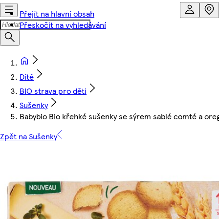
Přejít na hlavní obsah
Přeskočit na vyhledávání
Dítě
BIO strava pro děti
Sušenky
Babybio Bio křehké sušenky se sýrem sablé comté a or
Zpět na Sušenky