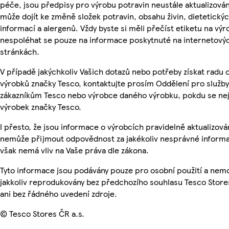
péče, jsou předpisy pro výrobu potravin neustále aktualizován
může dojít ke změně složek potravin, obsahu živin, dietetický
informací a alergenů. Vždy byste si měli přečíst etiketu na výr
nespoléhat se pouze na informace poskytnuté na internetový
stránkách.
V případě jakýchkoliv Vašich dotazů nebo potřeby získat radu 
výrobků značky Tesco, kontaktujte prosím Oddělení pro služby
zákazníkům Tesco nebo výrobce daného výrobku, pokdu se ne
výrobek značky Tesco.
I přesto, že jsou informace o výrobcích pravidelně aktualizová
nemůže přijmout odpovědnost za jakékoliv nesprávné informa
však nemá vliv na Vaše práva dle zákona.
Tyto informace jsou podávány pouze pro osobní použití a nem
jakkoliv reprodukovány bez předchozího souhlasu Tesco Store
ani bez řádného uvedení zdroje.
© Tesco Stores ČR a.s.