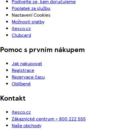
Podívejte se, kam doručujeme
Poplatek za službu
Nastavení Cookies
Možnosti platby
itesco.cz
Clubcard
Pomoc s prvním nákupem
Jak nakupovat
Registrace
Rezervace času
Oblíbené
Kontakt
itesco.cz
Zákaznické centrum - 800 222 555
Naše obchody