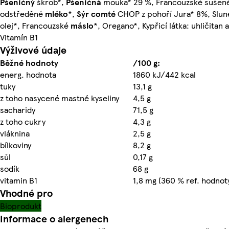
Pšeničný
škrob*,
Pšeničná
mouka* 29 %, Francouzské sušen
odstředěné
mléko
*,
Sýr
comté
CHOP z pohoří Jura* 8%, Slun
olej*, Francouzské
máslo
*, Oregano*, Kypřicí látka: uhličitan
Vitamín B1
Výživové údaje
Běžné hodnoty
/100 g:
energ. hodnota
1860 kJ/442 kcal
tuky
13,1 g
z toho nasycené mastné kyseliny
4,5 g
sacharidy
71,5 g
z toho cukry
4,3 g
vláknina
2,5 g
bílkoviny
8,2 g
sůl
0,17 g
sodík
68 g
vitamin B1
1,8 mg (360 % ref. hodnot
Vhodné pro
Bioprodukt
Informace o alergenech