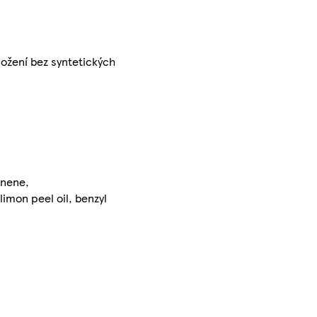
ložení bez syntetických
onene,
imon peel oil, benzyl