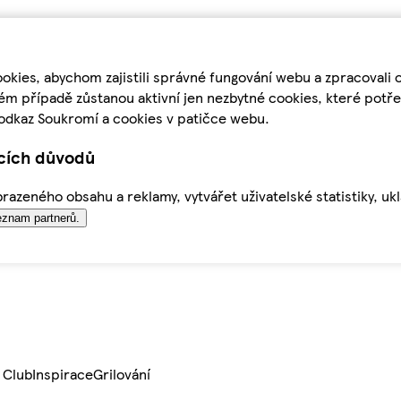
kies, abychom zajistili správné fungování webu a zpracovali 
ém případě zůstanou aktivní jen nezbytné cookies, které pot
odkaz Soukromí a cookies v patičce webu.
ících důvodů
azeného obsahu a reklamy, vytvářet uživatelské statistiky, uk
znam partnerů.
 Club
Inspirace
Grilování