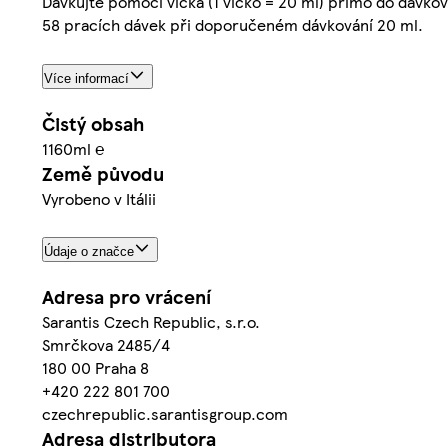
Dávkujte pomocí víčka (1 víčko = 20 ml) přímo do dávkov
58 pracích dávek při doporučeném dávkování 20 ml.
Více informací
Čistý obsah
1160ml ℮
Země původu
Vyrobeno v Itálii
Údaje o značce
Adresa pro vrácení
Sarantis Czech Republic, s.r.o.
Smrčkova 2485/4
180 00 Praha 8
+420 222 801 700
czechrepublic.sarantisgroup.com
Adresa distributora