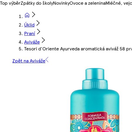
Top výběr
Zpátky do školy
Novinky
Ovoce a zelenina
Mléčné, vejc
Úklid
Praní
Aviváže
Tesori d'Oriente Ayurveda aromatická aviváž 58 pr
Zpět na Aviváže