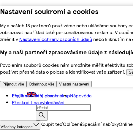
Nastavení soukromí a cookies
My a našich 18 partnerů používáme nebo ukládáme soubory coo
zobrazovat například také personalizovanou reklamu. V opačn
změnit v
Nastavení ochrany osobních údajů
nebo kliknutím na 
My a naši partneři zpracováváme údaje z následuj
Povolením souborů cookies nám umožníte měřit efektivitu zobr
používat přesná data o poloze a identifikovat vaše zařízení.
Se
Přijmout vše
Odmítnout vše
Vlastní nastavení
Přejít na hlavní obsah
English
Můj první nákup
Nápověda
Přeskočit na vyhledávání
Koupit teď
Oblíbené
Speciální nabídky
Online
Všechny kategorie