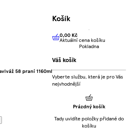
Košík
0,00 Kč
Aktuální cena košíku
0,00 Kč
Aktuální cena košíku
Pokladna
Váš košík
aviváž 58 praní 1160ml
Vyberte službu, která je pro Vás
nejvhodnější
Prázdný košík
Tady uvidíte položky přidané do
košíku