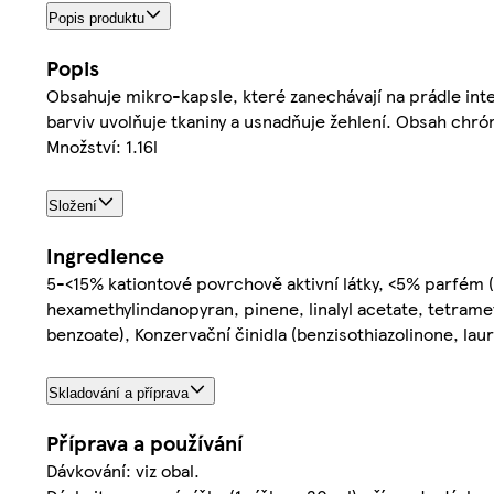
Popis produktu
Popis
Obsahuje mikro-kapsle, které zanechávají na prádle inte
barviv uvolňuje tkaniny a usnadňuje žehlení. Obsah chróm
Množství: 1.16l
Složení
Ingredience
5-<15% kationtové povrchově aktivní látky, <5% parfém (
hexamethylindanopyran, pinene, linalyl acetate, tetramet
benzoate), Konzervační činidla (benzisothiazolinone, la
Skladování a příprava
Příprava a používání
Dávkování: viz obal.