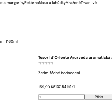
e a margaríny
Pekárna
Maso a lahůdky
Mražené
Trvanlivé
aní 1160ml
Tesori d'Oriente Ayurveda aromatická 
Zatím žádné hodnocení
137,84 Kč/l
159,90 Kč
Přidat