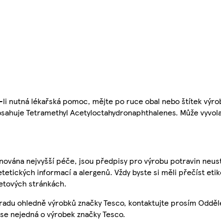
e-li nutná lékařská pomoc, mějte po ruce obal nebo štítek vý
bsahuje Tetramethyl Acetyloctahydronaphthalenes. Může vyvola
nována nejvyšší péče, jsou předpisy pro výrobu potravin neust
etetických informací a alergenů. Vždy byste si měli přečíst eti
etových stránkách.
 radu ohledně výrobků značky Tesco, kontaktujte prosím Odděl
se nejedná o výrobek značky Tesco.