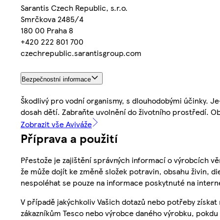
Sarantis Czech Republic, s.r.o.
Smrčkova 2485/4
180 00 Praha 8
+420 222 801 700
czechrepublic.sarantisgroup.com
Bezpečnostní informace
Škodlivý pro vodní organismy, s dlouhodobými účinky. J
dosah dětí. Zabraňte uvolnění do životního prostředí. O
Zobrazit vše Aviváže
Příprava a použití
Přestože je zajištění správných informací o výrobcích vě
že může dojít ke změně složek potravin, obsahu živin, di
nespoléhat se pouze na informace poskytnuté na intern
V případě jakýchkoliv Vašich dotazů nebo potřeby získat
zákazníkům Tesco nebo výrobce daného výrobku, pokdu 