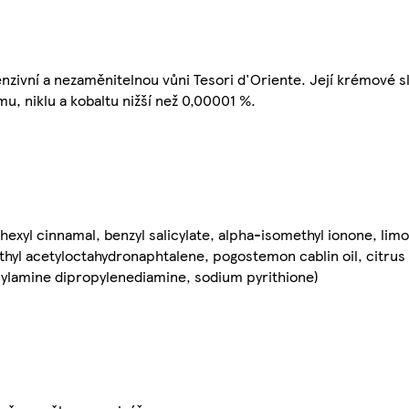
nzivní a nezaměnitelnou vůni Tesori d'Oriente. Její krémové s
u, niklu a kobaltu nižší než 0,00001 %.
hexyl cinnamal, benzyl salicylate, alpha-isomethyl ionone, lim
hyl acetyloctahydronaphtalene, pogostemon cablin oil, citrus l
urylamine dipropylenediamine, sodium pyrithione)