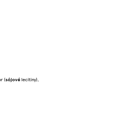
r (
sójové
lecitiny),