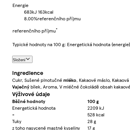
Energie
683kJ
163kcal
8.00%
referenčního příjmu
*
referenčního příjmu
Typické hodnoty na 100 g: Energetická hodnota {energie
Složení
Ingredience
Cukr, Sušené plnotučné
mléko
, Kakaové máslo, Kakaová
Vaječný
bílek, Aroma, V mléčné čokoládě obsah kakaov
Výživové údaje
Běžné hodnoty
100 g
Energetická hodnota
2209 kJ
-
528 kcal
Tuky
28 g
z toho nasycené mastné kyseliny
17 g