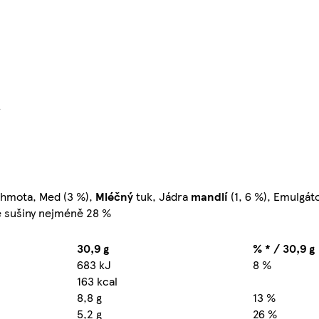
}
 hmota, Med (3 %),
Mléčný
tuk, Jádra
mandlí
(1, 6 %), Emulgáto
é sušiny nejméně 28 %
30,9 g
% * / 30,9 g
683 kJ
8 %
163 kcal
8,8 g
13 %
5,2 g
26 %