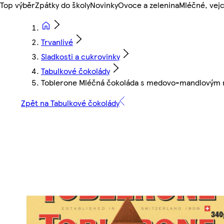
Top výběr
Zpátky do školy
Novinky
Ovoce a zelenina
Mléčné, vejc
Trvanlivé
Sladkosti a cukrovinky
Tabulkové čokolády
Toblerone Mléčná čokoláda s medovo-mandlovým
Zpět na Tabulkové čokolády