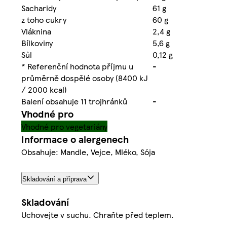
Sacharidy
61 g
z toho cukry
60 g
Vláknina
2,4 g
Bílkoviny
5,6 g
Sůl
0,12 g
* Referenční hodnota příjmu u
-
průměrně dospělé osoby (8400 kJ
/ 2000 kcal)
Balení obsahuje 11 trojhránků
-
Vhodné pro
Vhodné pro vegetariány
Informace o alergenech
Obsahuje: Mandle, Vejce, Mléko, Sója
Skladování a příprava
Skladování
Uchovejte v suchu. Chraňte před teplem.