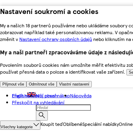
Nastavení soukromí a cookies
My a našich 18 partnerů používáme nebo ukládáme soubory coo
zobrazovat například také personalizovanou reklamu. V opačn
změnit v
Nastavení ochrany osobních údajů
nebo kliknutím na 
My a naši partneři zpracováváme údaje z následuj
Povolením souborů cookies nám umožníte měřit efektivitu zobr
používat přesná data o poloze a identifikovat vaše zařízení.
Se
Přijmout vše
Odmítnout vše
Vlastní nastavení
Přejít na hlavní obsah
English
Můj první nákup
Nápověda
Přeskočit na vyhledávání
Koupit teď
Oblíbené
Speciální nabídky
Online
Všechny kategorie