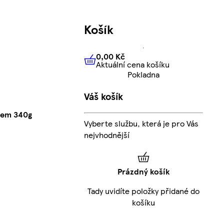
Košík
0,00 Kč
Aktuální cena košíku
0,00 Kč
Aktuální cena košíku
Pokladna
Váš košík
tem 340g
Vyberte službu, která je pro Vás
nejvhodnější
Prázdný košík
Tady uvidíte položky přidané do
košíku