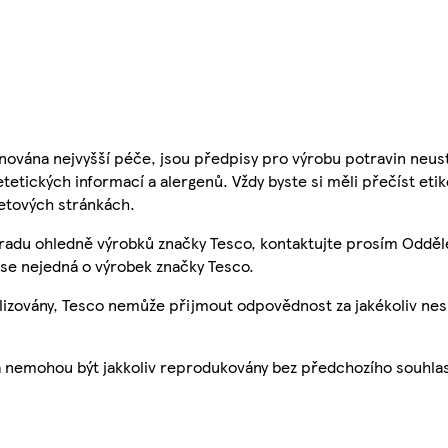
nována nejvyšší péče, jsou předpisy pro výrobu potravin neust
etetických informací a alergenů. Vždy byste si měli přečíst eti
etových stránkách.
 radu ohledně výrobků značky Tesco, kontaktujte prosím Odděl
se nejedná o výrobek značky Tesco.
ualizovány, Tesco nemůže přijmout odpovědnost za jakékoliv ne
a nemohou být jakkoliv reprodukovány bez předchozího souhla