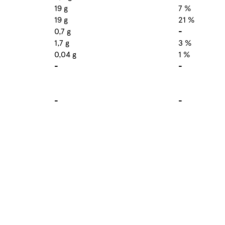
19 g
7 %
19 g
21 %
0,7 g
-
1,7 g
3 %
0,04 g
1 %
-
-
-
-