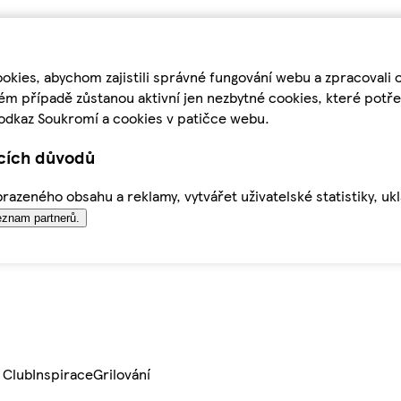
kies, abychom zajistili správné fungování webu a zpracovali 
ém případě zůstanou aktivní jen nezbytné cookies, které pot
odkaz Soukromí a cookies v patičce webu.
ících důvodů
azeného obsahu a reklamy, vytvářet uživatelské statistiky, uk
znam partnerů.
 Club
Inspirace
Grilování