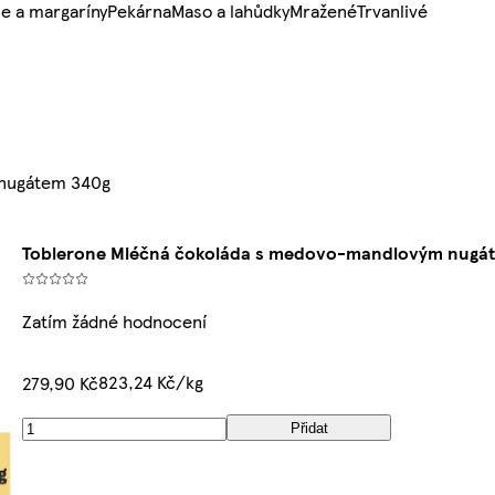
e a margaríny
Pekárna
Maso a lahůdky
Mražené
Trvanlivé
 nugátem 340g
Toblerone Mléčná čokoláda s medovo-mandlovým nugá
Zatím žádné hodnocení
823,24 Kč/kg
279,90 Kč
Přidat