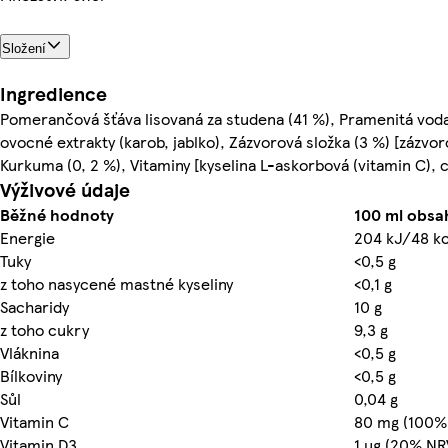
Složení
Ingredience
Pomerančová šťáva lisovaná za studena (41 %), Pramenitá voda
ovocné extrakty (karob, jablko), Zázvorová složka (3 %) [zázvor
Kurkuma (0, 2 %), Vitaminy [kyselina L-askorbová (vitamin C), c
Výživové údaje
Běžné hodnoty
100 ml obsa
Energie
204 kJ/48 kc
Tuky
<0,5 g
z toho nasycené mastné kyseliny
<0,1 g
Sacharidy
10 g
z toho cukry
9,3 g
Vlák­nina
<0,5 g
Bílkoviny
<0,5 g
Sůl
0,04 g
Vitamin C
80 mg (100%
Vitamin D3
1 µg (20% NR