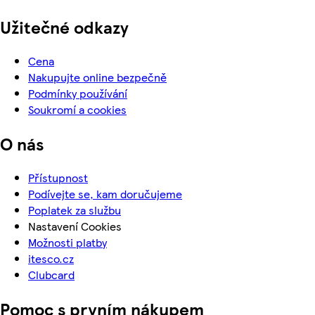
Užitečné odkazy
Cena
Nakupujte online bezpečně
Podmínky používání
Soukromí a cookies
O nás
Přístupnost
Podívejte se, kam doručujeme
Poplatek za službu
Nastavení Cookies
Možnosti platby
itesco.cz
Clubcard
Pomoc s prvním nákupem