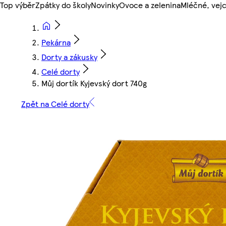
Top výběr
Zpátky do školy
Novinky
Ovoce a zelenina
Mléčné, vejc
Pekárna
Dorty a zákusky
Celé dorty
Můj dortík Kyjevský dort 740g
Zpět na Celé dorty