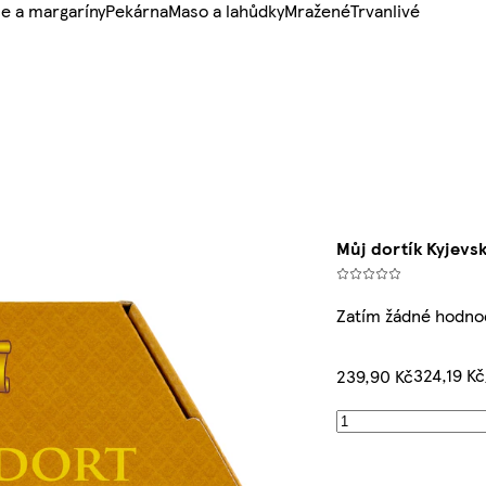
e a margaríny
Pekárna
Maso a lahůdky
Mražené
Trvanlivé
Můj dortík Kyjevs
Zatím žádné hodno
324,19 K
239,90 Kč