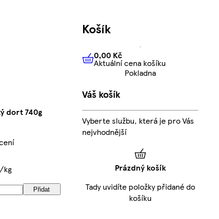
Košík
0,00 Kč
Aktuální cena košíku
0,00 Kč
Aktuální cena košíku
Pokladna
Váš košík
ký dort 740g
Vyberte službu, která je pro Vás
nejvhodnější
cení
Prázdný košík
č/kg
Tady uvidíte položky přidané do
Přidat
košíku