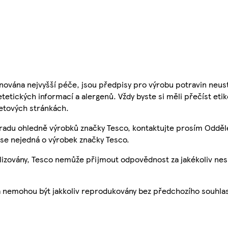
nována nejvyšší péče, jsou předpisy pro výrobu potravin neust
etetických informací a alergenů. Vždy byste si měli přečíst eti
etových stránkách.
 radu ohledně výrobků značky Tesco, kontaktujte prosím Odděl
se nejedná o výrobek značky Tesco.
ualizovány, Tesco nemůže přijmout odpovědnost za jakékoliv ne
a nemohou být jakkoliv reprodukovány bez předchozího souhla