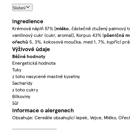
Složení
Ingredience
Krémová náplň 57% [
mléko
, částečně ztužený palmový t
vanilinový cukr (cukr, aroma)], Korpus 43% (
pšeničná
m
ořechů
5, 3%, kokosová moučka, med 1, 7%, kypřící práše
Výživové údaje
Běžné hodnoty
Energetická hodnota
Tuky
z toho nasycené mastné kyseliny
Sacharidy
z toho cukry
Bílkoviny
Sůl
Informace o alergenech
Obsahuje: Cereálie obsahující lepek, Vejce, Mléko, Ořec