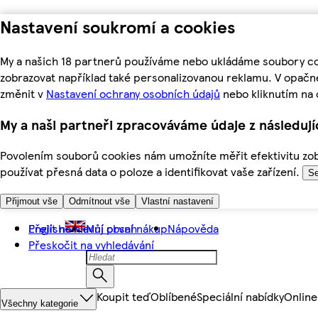
Nastavení soukromí a cookies
My a našich 18 partnerů používáme nebo ukládáme soubory coo
zobrazovat například také personalizovanou reklamu. V opačn
změnit v
Nastavení ochrany osobních údajů
nebo kliknutím na 
My a naši partneři zpracováváme údaje z následuj
Povolením souborů cookies nám umožníte měřit efektivitu zobr
používat přesná data o poloze a identifikovat vaše zařízení.
Se
Přijmout vše
Odmítnout vše
Vlastní nastavení
Přejít na hlavní obsah
English
Můj první nákup
Nápověda
Přeskočit na vyhledávání
Koupit teď
Oblíbené
Speciální nabídky
Online
Všechny kategorie