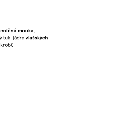
šeničná mouka
,
ý tuk, jádra
vlašských
škrob))