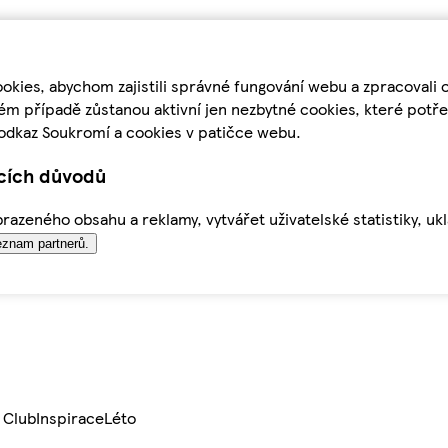
kies, abychom zajistili správné fungování webu a zpracovali 
ém případě zůstanou aktivní jen nezbytné cookies, které pot
odkaz Soukromí a cookies v patičce webu.
ících důvodů
azeného obsahu a reklamy, vytvářet uživatelské statistiky, uk
znam partnerů.
 Club
Inspirace
Léto