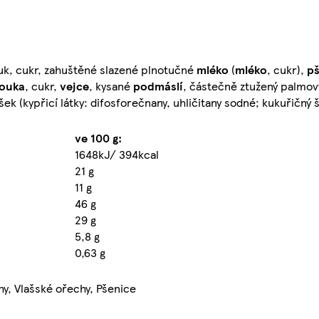
uk, cukr, zahuštěné slazené plnotučné
mléko
(
mléko
, cukr),
p
ouka
, cukr,
vejce
, kysané
podmáslí
, částečně ztužený palmov
k (kypřicí látky: difosforečnany, uhličitany sodné; kukuřičný 
ve 100 g:
1648kJ/ 394kcal
21 g
11 g
46 g
29 g
5,8 g
0,63 g
hy, Vlašské ořechy, Pšenice