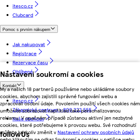
itesco.cz
Clubcard
Pomoc s prvním nákupem
Jak nakupovat
Registrace
Rezervace času
Oblíbené
Nastavení soukromí a cookies
Kontakt
My a našich 18 partnerů používáme nebo ukládáme soubory
cookies, abychom zajistili správné fungování webu a
itesco.cz
zpracovali osobní údaje. Povolením použití všech cookies nám
Zákaznické centrum - 800 222 555
umožníte zobrazovat například také personalizovanou
reklamu. V opačném případě zůstanou aktivní jen nezbytné
Naše obchody
cookies, které potřebujeme k provozu webu. Své rozhodnutí
můžete kdykoliv změnit v
Nastavení ochrany osobních údajů
followUs
nebo kliknutím na odkaz Soukromí a cookies v patičce webu.