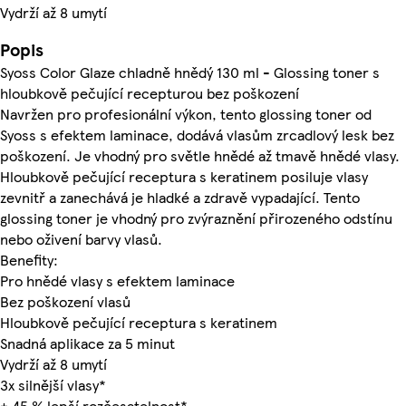
Vydrží až 8 umytí
Popis
Syoss Color Glaze chladně hnědý 130 ml - Glossing toner s
hloubkově pečující recepturou bez poškození
Navržen pro profesionální výkon, tento glossing toner od
Syoss s efektem laminace, dodává vlasům zrcadlový lesk bez
poškození. Je vhodný pro světle hnědé až tmavě hnědé vlasy.
Hloubkově pečující receptura s keratinem posiluje vlasy
zevnitř a zanechává je hladké a zdravě vypadající. Tento
glossing toner je vhodný pro zvýraznění přirozeného odstínu
nebo oživení barvy vlasů.
Benefity:
Pro hnědé vlasy s efektem laminace
Bez poškození vlasů
Hloubkově pečující receptura s keratinem
Snadná aplikace za 5 minut
Vydrží až 8 umytí
3x silnější vlasy*
+ 45 % lepší rozčesatelnost*