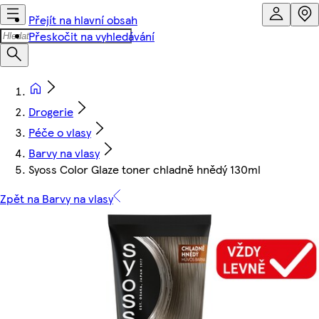
Přejít na hlavní obsah
Přeskočit na vyhledávání
Drogerie
Péče o vlasy
Barvy na vlasy
Syoss Color Glaze toner chladně hnědý 130ml
Zpět na Barvy na vlasy