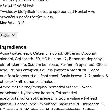
Až o 41 % větší lesk
*Výsledky biofyzikálních testů společnosti Henkel - ve
srovnání s neošetřenými vlasy.
Množství: 0.13l
Složení
Ingredience
Aqua (water, eau), Cetearyl alcohol, Glycerin, Coconut
alcohol, Ceteareth-20, HC blue no. 12, Behenamidopropyl
dimethylamine, Sodium benzoate, Parfum (fragrance), Citric
acid, Prunus amygdalus dulcis (sweet almond) oil, Cocos
nucifera (coconut) oil, Panthenol, Basic brown 17, 2-amino-6-
chloro-4-nitrophenol, Linalool,
Amodimethicone/morpholinomethyl silsesquioxane
copolymer, Hydrolyzed keratin, Tetramethyl
acetyloctahydronaphthalenes, Triticum vulgare (wheat)
gluten, Sucrose, Sodium sulfate, Basic red 76, Trideceth-5,
HC red no. 3, HC blue no. 16, Sodium chloride, Sodium