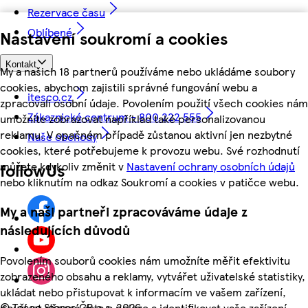
Rezervace času
Oblíbené
Nastavení soukromí a cookies
Kontakt
My a našich 18 partnerů používáme nebo ukládáme soubory
cookies, abychom zajistili správné fungování webu a
itesco.cz
zpracovali osobní údaje. Povolením použití všech cookies nám
Zákaznické centrum - 800 222 555
umožníte zobrazovat například také personalizovanou
reklamu. V opačném případě zůstanou aktivní jen nezbytné
Naše obchody
cookies, které potřebujeme k provozu webu. Své rozhodnutí
můžete kdykoliv změnit v
Nastavení ochrany osobních údajů
followUs
nebo kliknutím na odkaz Soukromí a cookies v patičce webu.
My a naši partneři zpracováváme údaje z
následujících důvodů
Povolením souborů cookies nám umožníte měřit efektivitu
zobrazeného obsahu a reklamy, vytvářet uživatelské statistiky,
ukládat nebo přistupovat k informacím ve vašem zařízení,
©
Tesco Stores ČR a.s. 2026
používat přesná data o poloze a identifikovat vaše zařízení.