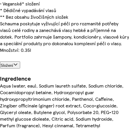
• Veganské* složení
* Dědičné vypadávání vlasů
** Bez obsahu živočišných složek
Schauma poskytuje vyživující péči pro rozmanité potřeby
vlasů celé rodiny a zanechává vlasy hebké a příjemné na
dotek. Portfolio zahrnuje šampony, kondicionéry, vlasové kúry
a speciální produkty pro dokonalou komplexní péči o vlasy.
Množství: 0.35l
Složení
Ingredience
Aqua (water, eau), Sodium laureth sulfate, Sodium chloride,
Cocamidopropyl betaine, Hydroxypropyl guar
hydroxypropyltrimonium chloride, Panthenol, Caffeine,
Zingiber officinale (ginger) root extract, Coco-glucoside,
Glyceryl oleate, Butylene glycol, Polysorbate 20, PEG-120
methyl glucose dioleate, Citric acid, Sodium hydroxide,
Parfum (fragrance), Hexyl cinnamal, Tetramethyl