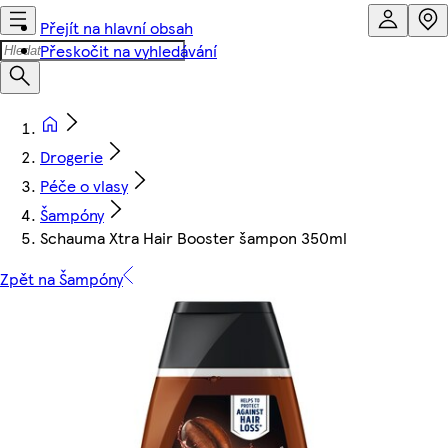
Přejít na hlavní obsah
Přeskočit na vyhledávání
Drogerie
Péče o vlasy
Šampóny
Schauma Xtra Hair Booster šampon 350ml
Zpět na Šampóny