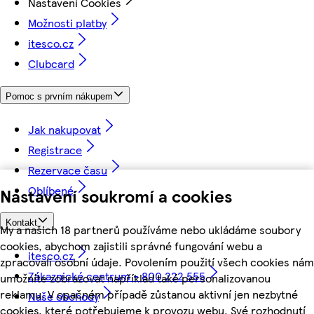
Nastavení Cookies
Možnosti platby
itesco.cz
Clubcard
Pomoc s prvním nákupem
Jak nakupovat
Registrace
Rezervace času
Oblíbené
Nastavení soukromí a cookies
Kontakt
My a našich 18 partnerů používáme nebo ukládáme soubory
cookies, abychom zajistili správné fungování webu a
itesco.cz
zpracovali osobní údaje. Povolením použití všech cookies nám
Zákaznické centrum - 800 222 555
umožníte zobrazovat například také personalizovanou
reklamu. V opačném případě zůstanou aktivní jen nezbytné
Naše obchody
cookies, které potřebujeme k provozu webu. Své rozhodnutí