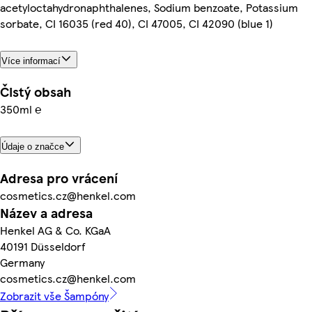
acetyloctahydronaphthalenes, Sodium benzoate, Potassium
sorbate, CI 16035 (red 40), CI 47005, CI 42090 (blue 1)
Více informací
Čistý obsah
350ml ℮
Údaje o značce
Adresa pro vrácení
cosmetics.cz@henkel.com
Název a adresa
Henkel AG & Co. KGaA
40191 Düsseldorf
Germany
cosmetics.cz@henkel.com
Zobrazit vše Šampóny