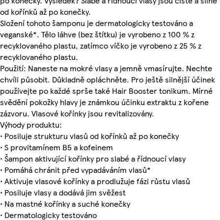
po konečky. Výsledek? Slabé a řídnoucí vlasy jsou čisté a silné
od kořínků až po konečky.
Složení tohoto šamponu je dermatologicky testováno a
veganské*. Tělo láhve (bez štítku) je vyrobeno z 100 % z
recyklovaného plastu, zatímco víčko je vyrobeno z 25 % z
recyklovaného plastu.
Použití: Naneste na mokré vlasy a jemně vmasírujte. Nechte
chvíli působit. Důkladně opláchněte. Pro ještě silnější účinek
používejte po každé sprše také Hair Booster tonikum. Mírné
svědění pokožky hlavy je známkou účinku extraktu z kořene
zázvoru. Vlasové kořínky jsou revitalizovány.
Výhody produktu:
• Posiluje strukturu vlasů od kořínků až po konečky
• S provitamínem B5 a kofeinem
• Šampon aktivující kořínky pro slabé a řídnoucí vlasy
• Pomáhá chránit před vypadáváním vlasů*
• Aktivuje vlasové kořínky a prodlužuje fázi růstu vlasů
• Posiluje vlasy a dodává jim svěžest
• Na mastné kořínky a suché konečky
• Dermatologicky testováno