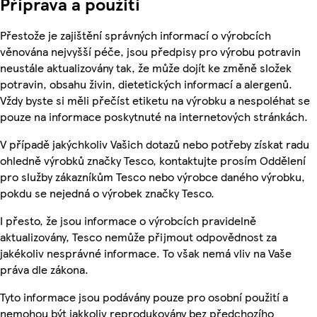
Příprava a použití
Přestože je zajištění správných informací o výrobcích
věnována nejvyšší péče, jsou předpisy pro výrobu potravin
neustále aktualizovány tak, že může dojít ke změně složek
potravin, obsahu živin, dietetických informací a alergenů.
Vždy byste si měli přečíst etiketu na výrobku a nespoléhat se
pouze na informace poskytnuté na internetových stránkách.
V případě jakýchkoliv Vašich dotazů nebo potřeby získat radu
ohledně výrobků značky Tesco, kontaktujte prosím Oddělení
pro služby zákazníkům Tesco nebo výrobce daného výrobku,
pokdu se nejedná o výrobek značky Tesco.
I přesto, že jsou informace o výrobcích pravidelně
aktualizovány, Tesco nemůže přijmout odpovědnost za
jakékoliv nesprávné informace. To však nemá vliv na Vaše
práva dle zákona.
Tyto informace jsou podávány pouze pro osobní použití a
nemohou být jakkoliv reprodukovány bez předchozího