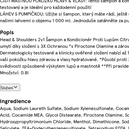
ČISTÍ MASTNOU POKOŽKU HLAVY & VLASY: Tento šampon a kond
testovaný a je ideální pro každodenní použití
LÁHEV S PUMPIČKOU: Užijte si šampon, který máte rádi, ještě
našimi lahvemi o objemu 1 000 ml. Jednoduše zatáhněte za pu
Popis
Head & Shoulders 2v1 Šampon a Kondicionér Proti Lupům Citrus 
umytí díky složení s 3X Ochranou *s Piroctone Olamine a zárov
Dermatologicky testované a klinicky ověřené složení nabízí a
vaši pokožku hlavy zdravou a vlasy hydratované. *Působí prot
svědivosti způsobené výskytem lupů a mastnotě **Při pravide
Množství: 0.8l
Složení
Ingredience
Aqua, Sodium Laureth Sulfate, Sodium Xylenesulfonate, Cocam
Acid, Cocamide MEA, Glycol Distearate, Piroctone Olamine, S
Hydroxypropyltrimonium Chloride, Menthol, Dimethicone, So
Salicylate, TEA-Dodecylbenzenesulfonate, Tetrasodium EDTA, L