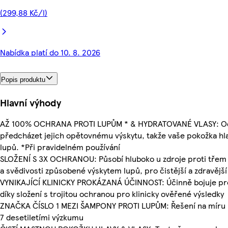
(299,88 Kč/l)
Nabídka platí do 10. 8. 2026
Popis produktu
Hlavní výhody
AŽ 100% OCHRANA PROTI LUPŮM * & HYDRATOVANÉ VLASY: Odst
předcházet jejich opětovnému výskytu, takže vaše pokožka hlav
lupů. *Při pravidelném používání
SLOŽENÍ S 3X OCHRANOU: Působí hluboko u zdroje proti třem
a svědivosti způsobené výskytem lupů, pro čistější a zdravějš
VYNIKAJÍCÍ KLINICKY PROKÁZANÁ ÚČINNOST: Účinně bojuje pro
díky složení s trojitou ochranou pro klinicky ověřené výsledky
ZNAČKA ČÍSLO 1 MEZI ŠAMPONY PROTI LUPŮM: Řešení na míru p
7 desetiletími výzkumu