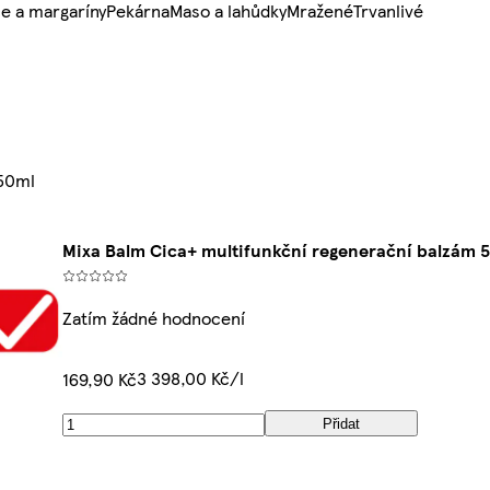
e a margaríny
Pekárna
Maso a lahůdky
Mražené
Trvanlivé
 50ml
Mixa Balm Cica+ multifunkční regenerační balzám 
Zatím žádné hodnocení
3 398,00 Kč/l
169,90 Kč
Přidat