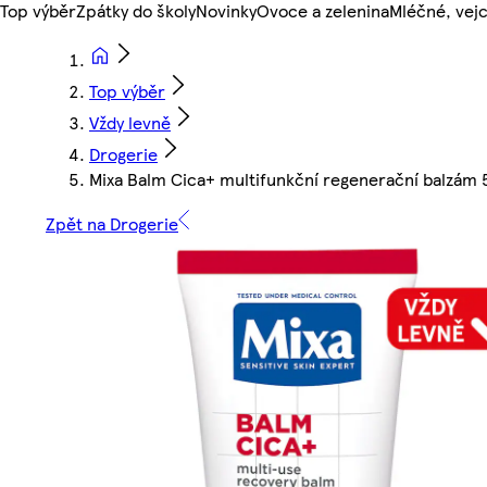
Top výběr
Zpátky do školy
Novinky
Ovoce a zelenina
Mléčné, vejc
Top výběr
Vždy levně
Drogerie
Mixa Balm Cica+ multifunkční regenerační balzám
Zpět na Drogerie