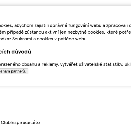
kies, abychom zajistili správné fungování webu a zpracovali 
ém případě zůstanou aktivní jen nezbytné cookies, které pot
odkaz Soukromí a cookies v patičce webu.
ících důvodů
azeného obsahu a reklamy, vytvářet uživatelské statistiky, uk
znam partnerů.
 Club
Inspirace
Léto