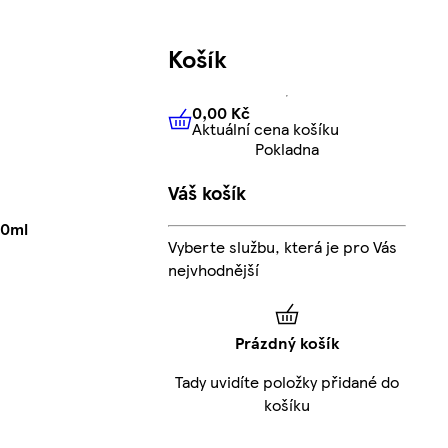
Košík
0,00 Kč
Aktuální cena košíku
0,00 Kč
Aktuální cena košíku
Pokladna
Váš košík
50ml
Vyberte službu, která je pro Vás
nejvhodnější
Prázdný košík
Tady uvidíte položky přidané do
košíku