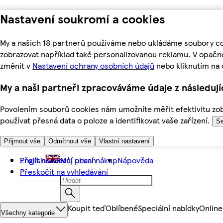
Nastavení soukromí a cookies
My a našich 18 partnerů používáme nebo ukládáme soubory coo
zobrazovat například také personalizovanou reklamu. V opačn
změnit v
Nastavení ochrany osobních údajů
nebo kliknutím na 
My a naši partneři zpracováváme údaje z následuj
Povolením souborů cookies nám umožníte měřit efektivitu zobr
používat přesná data o poloze a identifikovat vaše zařízení.
Se
Přijmout vše
Odmítnout vše
Vlastní nastavení
Přejít na hlavní obsah
English
Můj první nákup
Nápověda
Přeskočit na vyhledávání
Koupit teď
Oblíbené
Speciální nabídky
Online
Všechny kategorie