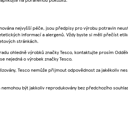
nována nejvyšší péče, jsou předpisy pro výrobu potravin neust
etetických informací a alergenů. Vždy byste si měli přečíst eti
etových stránkách.
 radu ohledně výrobků značky Tesco, kontaktujte prosím Odděl
se nejedná o výrobek značky Tesco.
ualizovány, Tesco nemůže přijmout odpovědnost za jakékoliv ne
a nemohou být jakkoliv reprodukovány bez předchozího souhla