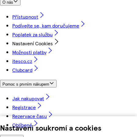
O nás
Přístupnost
Podívejte se, kam doručujeme
Poplatek za službu
Nastavení Cookies
Možnosti platby
itesco.cz
Clubcard
Pomoc s prvním nákupem
Jak nakupovat
Registrace
Rezervace času
Oblíbené
Nastavení soukromí a cookies