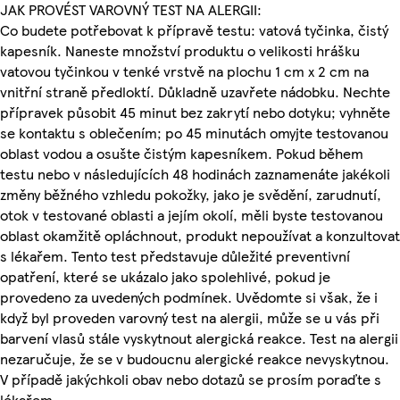
JAK PROVÉST VAROVNÝ TEST NA ALERGII:
Co budete potřebovat k přípravě testu: vatová tyčinka, čistý
kapesník. Naneste množství produktu o velikosti hrášku
vatovou tyčinkou v tenké vrstvě na plochu 1 cm x 2 cm na
vnitřní straně předloktí. Důkladně uzavřete nádobku. Nechte
přípravek působit 45 minut bez zakrytí nebo dotyku; vyhněte
se kontaktu s oblečením; po 45 minutách omyjte testovanou
oblast vodou a osušte čistým kapesníkem. Pokud během
testu nebo v následujících 48 hodinách zaznamenáte jakékoli
změny běžného vzhledu pokožky, jako je svědění, zarudnutí,
otok v testované oblasti a jejím okolí, měli byste testovanou
oblast okamžitě opláchnout, produkt nepoužívat a konzultovat
s lékařem. Tento test představuje důležité preventivní
opatření, které se ukázalo jako spolehlivé, pokud je
provedeno za uvedených podmínek. Uvědomte si však, že i
když byl proveden varovný test na alergii, může se u vás při
barvení vlasů stále vyskytnout alergická reakce. Test na alergii
nezaručuje, že se v budoucnu alergické reakce nevyskytnou.
V případě jakýchkoli obav nebo dotazů se prosím poraďte s
lékařem.