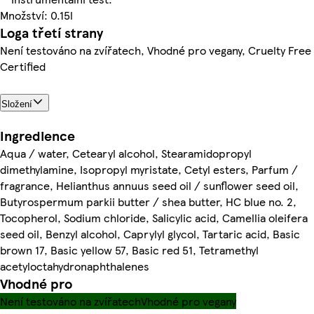
Množství: 0.15l
Loga třetí strany
Není testováno na zvířatech, Vhodné pro vegany, Cruelty Free
Certified
Složení
Ingredience
Aqua / water, Cetearyl alcohol, Stearamidopropyl
dimethylamine, Isopropyl myristate, Cetyl esters, Parfum /
fragrance, Helianthus annuus seed oil / sunflower seed oil,
Butyrospermum parkii butter / shea butter, HC blue no. 2,
Tocopherol, Sodium chloride, Salicylic acid, Camellia oleifera
seed oil, Benzyl alcohol, Caprylyl glycol, Tartaric acid, Basic
brown 17, Basic yellow 57, Basic red 51, Tetramethyl
acetyloctahydronaphthalenes
Vhodné pro
Není testováno na zvířatech
Vhodné pro vegany