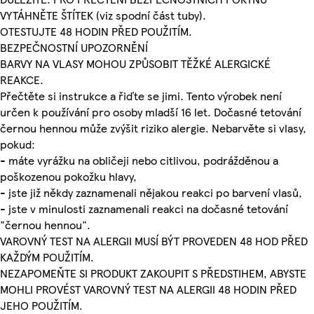
VYTÁHNĚTE ŠTÍTEK (viz spodní část tuby).
OTESTUJTE 48 HODIN PŘED POUŽITÍM.
BEZPEČNOSTNÍ UPOZORNĚNÍ
BARVY NA VLASY MOHOU ZPŮSOBIT TĚŽKÉ ALERGICKÉ
REAKCE.
Přečtěte si instrukce a řiďte se jimi. Tento výrobek není
určen k používání pro osoby mladší 16 let. Dočasné tetování
černou hennou může zvýšit riziko alergie. Nebarvěte si vlasy,
pokud:
- máte vyrážku na obličeji nebo citlivou, podrážděnou a
poškozenou pokožku hlavy,
- jste již někdy zaznamenali nějakou reakci po barvení vlasů,
- jste v minulosti zaznamenali reakci na dočasné tetování
"černou hennou".
VAROVNÝ TEST NA ALERGII MUSÍ BÝT PROVEDEN 48 HOD PŘED
KAŽDÝM POUŽITÍM.
NEZAPOMEŇTE SI PRODUKT ZAKOUPIT S PŘEDSTIHEM, ABYSTE
MOHLI PROVÉST VAROVNÝ TEST NA ALERGII 48 HODIN PŘED
JEHO POUŽITÍM.