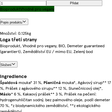
Přidat
Bioprodukt
Vhodné pro vegany
Popis produktu
Množství: 0.125kg
Loga třetí strany
Bioprodukt, Vhodné pro vegany, BIO, Demeter guaranteed
(garantiert), Zemědělství EU / mimo EU, Zelený bod
Složení
Ingredience
Špaldová
mouka* 31 %,
Pšeničná
mouka*, Agávový sirup** 17
%, Prášek z agávového sirupu** 12 %, Slunečnicový olej*,
Máslo
* 6 %, Kakaový prášek** 3 %, Prášek na pečení:
hydrogenuhličitan sodný, bez palmového oleje, podíl demeter
70 %, *z biodynamického zemědělství, **z ekologického
zemědělství