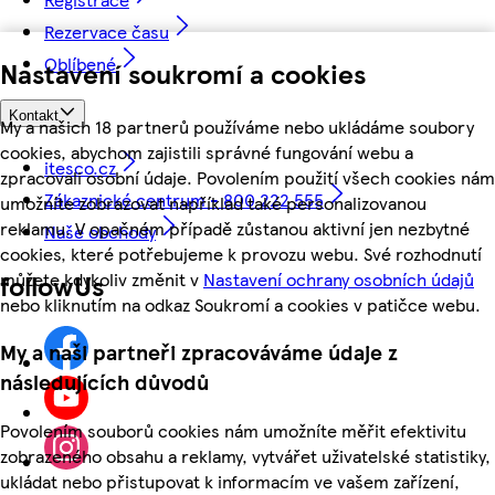
Rezervace času
Oblíbené
Nastavení soukromí a cookies
Kontakt
My a našich 18 partnerů používáme nebo ukládáme soubory
cookies, abychom zajistili správné fungování webu a
itesco.cz
zpracovali osobní údaje. Povolením použití všech cookies nám
Zákaznické centrum - 800 222 555
umožníte zobrazovat například také personalizovanou
reklamu. V opačném případě zůstanou aktivní jen nezbytné
Naše obchody
cookies, které potřebujeme k provozu webu. Své rozhodnutí
můžete kdykoliv změnit v
Nastavení ochrany osobních údajů
followUs
nebo kliknutím na odkaz Soukromí a cookies v patičce webu.
My a naši partneři zpracováváme údaje z
následujících důvodů
Povolením souborů cookies nám umožníte měřit efektivitu
zobrazeného obsahu a reklamy, vytvářet uživatelské statistiky,
ukládat nebo přistupovat k informacím ve vašem zařízení,