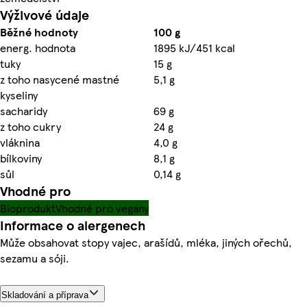
Výživové údaje
Běžné hodnoty
100 g
energ. hodnota
1895 kJ/451 kcal
tuky
15 g
z toho nasycené mastné
5,1 g
kyseliny
sacharidy
69 g
z toho cukry
24 g
vláknina
4,0 g
bílkoviny
8,1 g
sůl
0,14 g
Vhodné pro
Bioprodukt
Vhodné pro vegany
Informace o alergenech
Může obsahovat stopy vajec, arašídů, mléka, jiných ořechů,
sezamu a sóji.
Skladování a příprava