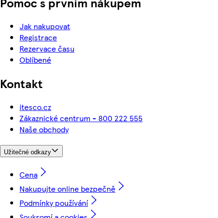
Pomoc s prvním nákupem
Jak nakupovat
Registrace
Rezervace času
Oblíbené
Kontakt
itesco.cz
Zákaznické centrum - 800 222 555
Naše obchody
Užitečné odkazy
Cena
Nakupujte online bezpečně
Podmínky používání
Soukromí a cookies