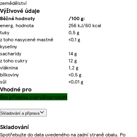
zemědělství
Výživové údaje
Běžné hodnoty
/100 g:
energ. hodnota
256 kJ/60 kcal
tuky
0,5 g
z toho nasycené mastné
<0,1 g
kyseliny
sacharidy
14 g
z toho cukry
12 g
vláknina
1,2 g
bílkoviny
<0,5 g
sůl
<0,01 g
Vhodné pro
Bez přídavku cukru
Bioprodukt
Skladování a příprava
Skladování
Spotřebujte do data uvedeného na zadní straně obalu. Po