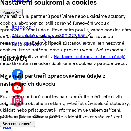
Nastavení soukromí a cookies
Kontakt
My a našich 18 partnerů používáme nebo ukládáme soubory
cookies, abychom zajistili správné fungování webu a
itesco.cz
zpracovali osobní údaje. Povolením použití všech cookies nám
Zákaznické centrum - 800 222 555
umožníte zobrazovat například také personalizovanou
reklamu. V opačném případě zůstanou aktivní jen nezbytné
Naše obchody
cookies, které potřebujeme k provozu webu. Své rozhodnutí
můžete kdykoliv změnit v
Nastavení ochrany osobních údajů
followUs
nebo kliknutím na odkaz Soukromí a cookies v patičce webu.
My a naši partneři zpracováváme údaje z
následujících důvodů
Povolením souborů cookies nám umožníte měřit efektivitu
zobrazeného obsahu a reklamy, vytvářet uživatelské statistiky,
ukládat nebo přistupovat k informacím ve vašem zařízení,
©
Tesco Stores ČR a.s. 2026
používat přesná data o poloze a identifikovat vaše zařízení.
Seznam partnerů.