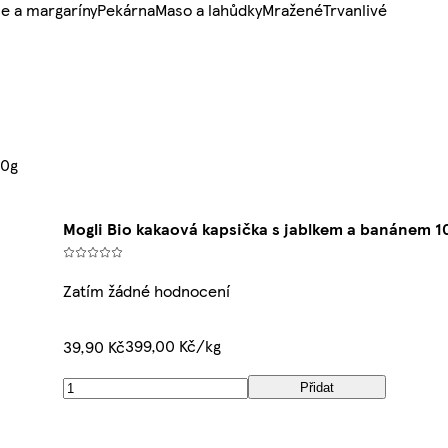
e a margaríny
Pekárna
Maso a lahůdky
Mražené
Trvanlivé
00g
Mogli Bio kakaová kapsička s jablkem a banánem 1
Zatím žádné hodnocení
399,00 Kč/kg
39,90 Kč
Přidat