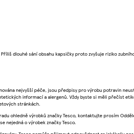
 Příliš dlouhé sání obsahu kapsičky proto zvyšuje riziko zubní
nována nejvyšší péče, jsou předpisy pro výrobu potravin neust
etetických informací a alergenů. Vždy byste si měli přečíst eti
etových stránkách.
 radu ohledně výrobků značky Tesco, kontaktujte prosím Odděl
se nejedná o výrobek značky Tesco.
ualizovány, Tesco nemůže přijmout odpovědnost za jakékoliv ne