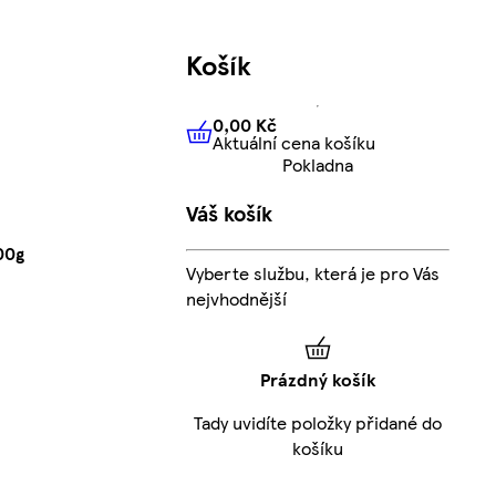
Košík
0,00 Kč
Aktuální cena košíku
0,00 Kč
Aktuální cena košíku
Pokladna
Váš košík
00g
Vyberte službu, která je pro Vás
nejvhodnější
Prázdný košík
Tady uvidíte položky přidané do
košíku