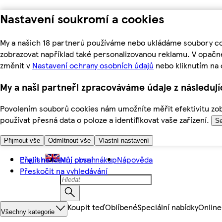
Nastavení soukromí a cookies
My a našich 18 partnerů používáme nebo ukládáme soubory coo
zobrazovat například také personalizovanou reklamu. V opačn
změnit v
Nastavení ochrany osobních údajů
nebo kliknutím na 
My a naši partneři zpracováváme údaje z následuj
Povolením souborů cookies nám umožníte měřit efektivitu zobr
používat přesná data o poloze a identifikovat vaše zařízení.
Se
Přijmout vše
Odmítnout vše
Vlastní nastavení
Přejít na hlavní obsah
English
Můj první nákup
Nápověda
Přeskočit na vyhledávání
Koupit teď
Oblíbené
Speciální nabídky
Online
Všechny kategorie