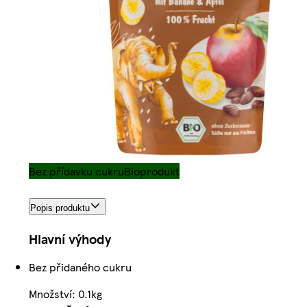
Bez přídavku cukru
Bioprodukt
Popis produktu
Hlavní výhody
Bez přidaného cukru
Množství: 0.1kg