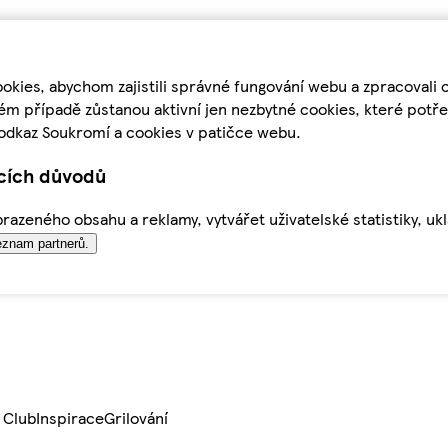
kies, abychom zajistili správné fungování webu a zpracovali 
ém případě zůstanou aktivní jen nezbytné cookies, které pot
odkaz Soukromí a cookies v patičce webu.
ících důvodů
azeného obsahu a reklamy, vytvářet uživatelské statistiky, uk
znam partnerů.
 Club
Inspirace
Grilování