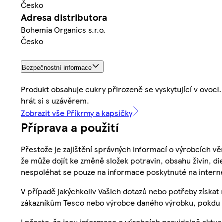
Česko
Adresa distributora
Bohemia Organics s.r.o.
Česko
Bezpečnostní informace
Produkt obsahuje cukry přirozeně se vyskytující v ovoci.
hrát si s uzávěrem.
Zobrazit vše Příkrmy a kapsičky
Příprava a použití
Přestože je zajištění správných informací o výrobcích vě
že může dojít ke změně složek potravin, obsahu živin, di
nespoléhat se pouze na informace poskytnuté na intern
V případě jakýchkoliv Vašich dotazů nebo potřeby získat
zákazníkům Tesco nebo výrobce daného výrobku, pokdu 
I přesto, že jsou informace o výrobcích pravidelně akt