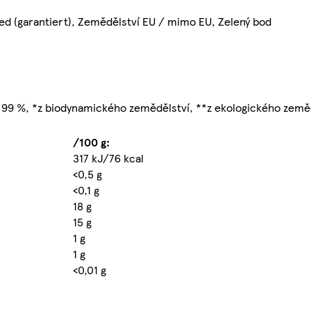
ed (garantiert), Zemědělství EU / mimo EU, Zelený bod
 99 %, *z biodynamického zemědělství, **z ekologického země
/100 g:
317 kJ/76 kcal
<0,5 g
<0,1 g
18 g
15 g
1 g
1 g
<0,01 g