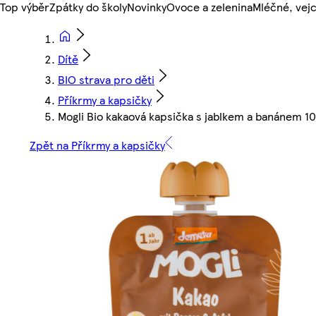
Top výběr
Zpátky do školy
Novinky
Ovoce a zelenina
Mléčné, vejc
Dítě
BIO strava pro děti
Příkrmy a kapsičky
Mogli Bio kakaová kapsička s jablkem a banánem 1
Zpět na Příkrmy a kapsičky