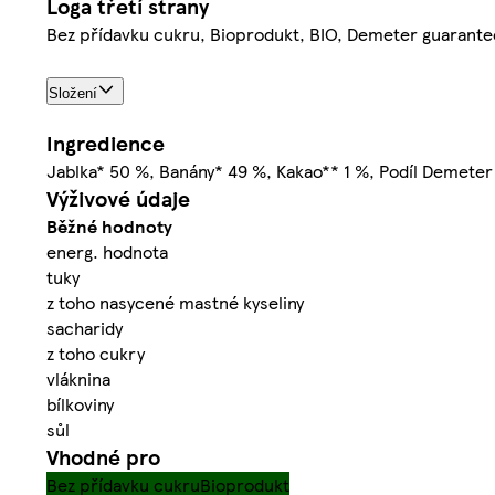
Loga třetí strany
Bez přídavku cukru, Bioprodukt, BIO, Demeter guarante
Složení
Ingredience
Jablka* 50 %, Banány* 49 %, Kakao** 1 %, Podíl Demeter
Výživové údaje
Běžné hodnoty
energ. hodnota
tuky
z toho nasycené mastné kyseliny
sacharidy
z toho cukry
vláknina
bílkoviny
sůl
Vhodné pro
Bez přídavku cukru
Bioprodukt