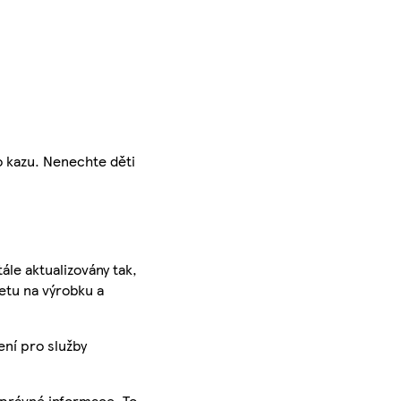
ho kazu. Nenechte děti
ále aktualizovány tak,
ketu na výrobku a
ení pro služby
správné informace. To