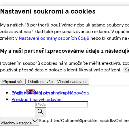
Nastavení soukromí a cookies
My a našich 18 partnerů používáme nebo ukládáme soubory coo
zobrazovat například také personalizovanou reklamu. V opačn
změnit v
Nastavení ochrany osobních údajů
nebo kliknutím na 
My a naši partneři zpracováváme údaje z následuj
Povolením souborů cookies nám umožníte měřit efektivitu zobr
používat přesná data o poloze a identifikovat vaše zařízení.
Se
Přijmout vše
Odmítnout vše
Vlastní nastavení
Přejít na hlavní obsah
English
Můj první nákup
Nápověda
Přeskočit na vyhledávání
Koupit teď
Oblíbené
Speciální nabídky
Online
Všechny kategorie