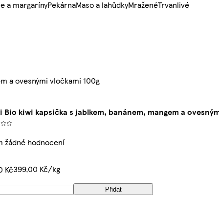
e a margaríny
Pekárna
Maso a lahůdky
Mražené
Trvanlivé
em a ovesnými vločkami 100g
i Bio kiwi kapsička s jablkem, banánem, mangem a ovesným
m žádné hodnocení
399,00 Kč/kg
0 Kč
Přidat