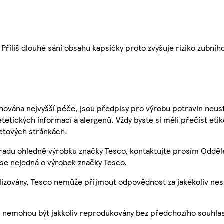
 Příliš dlouhé sání obsahu kapsičky proto zvyšuje riziko zubní
nována nejvyšší péče, jsou předpisy pro výrobu potravin neust
etetických informací a alergenů. Vždy byste si měli přečíst eti
etových stránkách.
 radu ohledně výrobků značky Tesco, kontaktujte prosím Odděl
se nejedná o výrobek značky Tesco.
ualizovány, Tesco nemůže přijmout odpovědnost za jakékoliv ne
a nemohou být jakkoliv reprodukovány bez předchozího souhla