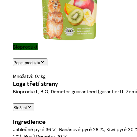
Bioprodukt
Popis produktu
Množství: 0.1kg
Loga třetí strany
Bioprodukt, BIO, Demeter guaranteed (garantiert), Zem
Složení
Ingredience
Jablečné pyré 36 %, Banánové pyré 28 %, Kiwi pyré 2
1 %), Podíl Demeter 70 %