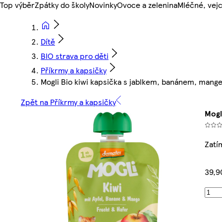
Top výběr
Zpátky do školy
Novinky
Ovoce a zelenina
Mléčné, vejc
Dítě
BIO strava pro děti
Příkrmy a kapsičky
Mogli Bio kiwi kapsička s jablkem, banánem, mang
Zpět na Příkrmy a kapsičky
Mogl
Zatí
39,9