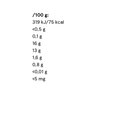
/100 g:
319 kJ/75 kcal
<0,5 g
0,1 g
16 g
13 g
1,6 g
0,8 g
<0,01 g
<5 mg