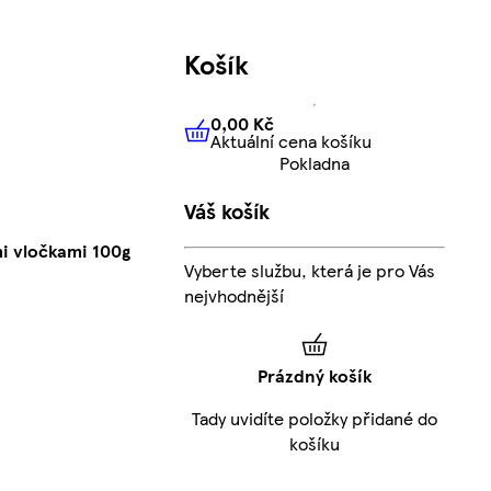
Košík
0,00 Kč
Aktuální cena košíku
0,00 Kč
Aktuální cena košíku
Pokladna
Váš košík
i vločkami 100g
Vyberte službu, která je pro Vás
nejvhodnější
Prázdný košík
Tady uvidíte položky přidané do
košíku