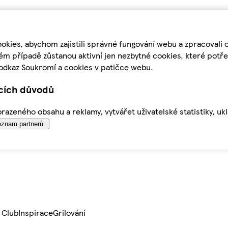
kies, abychom zajistili správné fungování webu a zpracovali 
ém případě zůstanou aktivní jen nezbytné cookies, které pot
odkaz Soukromí a cookies v patičce webu.
ících důvodů
azeného obsahu a reklamy, vytvářet uživatelské statistiky, uk
znam partnerů.
 Club
Inspirace
Grilování