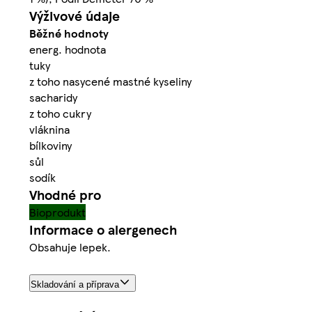
Výživové údaje
Běžné hodnoty
energ. hodnota
tuky
z toho nasycené mastné kyseliny
sacharidy
z toho cukry
vláknina
bílkoviny
sůl
sodík
Vhodné pro
Bioprodukt
Informace o alergenech
Obsahuje lepek.
Skladování a příprava