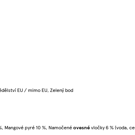
ědělství EU / mimo EU, Zelený bod
0 %, Mangové pyré 10 %, Namočené
ovesné
vločky 6 % (voda, c