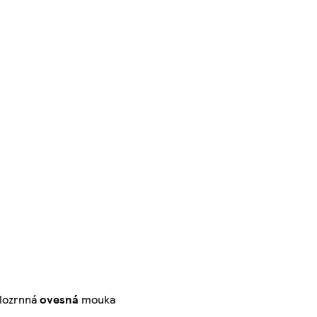
elozrnná
ovesná
mouka