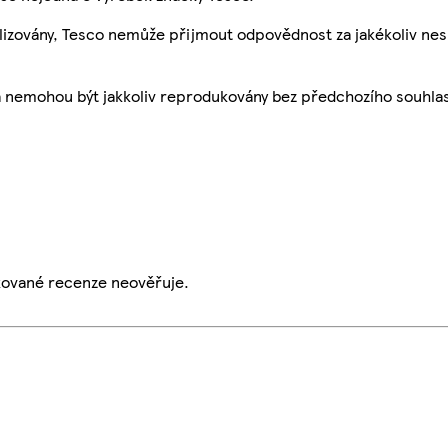
ualizovány, Tesco nemůže přijmout odpovědnost za jakékoliv ne
a nemohou být jakkoliv reprodukovány bez předchozího souhla
ikované recenze neověřuje.