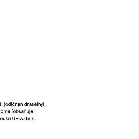
l, jodičnan draselný),
aroma (obsahuje
mouku (L-cystein,