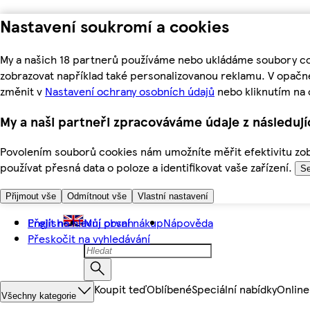
Nastavení soukromí a cookies
My a našich 18 partnerů používáme nebo ukládáme soubory coo
zobrazovat například také personalizovanou reklamu. V opačn
změnit v
Nastavení ochrany osobních údajů
nebo kliknutím na 
My a naši partneři zpracováváme údaje z následuj
Povolením souborů cookies nám umožníte měřit efektivitu zobr
používat přesná data o poloze a identifikovat vaše zařízení.
Se
Přijmout vše
Odmítnout vše
Vlastní nastavení
Přejít na hlavní obsah
English
Můj první nákup
Nápověda
Přeskočit na vyhledávání
Koupit teď
Oblíbené
Speciální nabídky
Online
Všechny kategorie