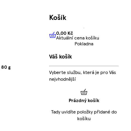
Košík
0,00 Kč
Aktuální cena košíku
0,00 Kč
Aktuální cena košíku
Pokladna
Váš košík
 80 g
Vyberte službu, která je pro Vás
nejvhodnější
Prázdný košík
Tady uvidíte položky přidané do
košíku