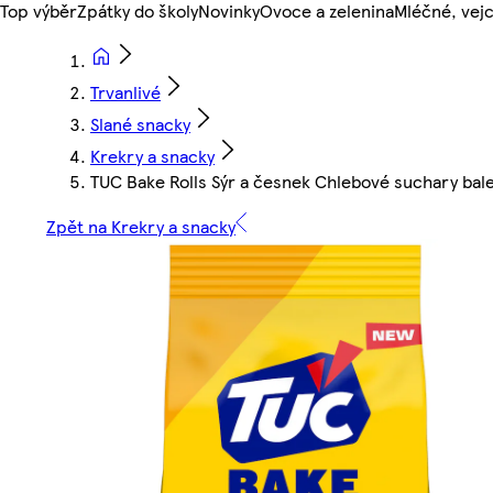
Top výběr
Zpátky do školy
Novinky
Ovoce a zelenina
Mléčné, vejc
Trvanlivé
Slané snacky
Krekry a snacky
TUC Bake Rolls Sýr a česnek Chlebové suchary bale
Zpět na Krekry a snacky