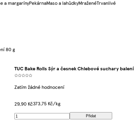
e a margaríny
Pekárna
Maso a lahůdky
Mražené
Trvanlivé
ní 80 g
TUC Bake Rolls Sýr a česnek Chlebové suchary balení
Zatím žádné hodnocení
373,75 Kč/kg
29,90 Kč
Přidat