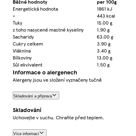
Běžné hodnoty
per 100g
Energetická hodnota
1861 kJ
-
443 kcal
Tuky
15.00 g
z toho nasycené mastné kyseliny
1.90 g
Sacharidy
63.00 g
Cukry celkem
3.90 g
Vláknina
3.40 g
Bílkoviny
13.00 g
Sůl ekvivalent
1.50 g
Informace o alergenech
Alergeny jsou ve složení vyznačeny tučně
Skladování a příprava
Skladování
Uchovejte v suchu. Chraňte před teplem.
Více informací