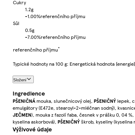
Cukry
1.2g
-
1.00%
referenčního příjmu
Sůl
0.5g
-
7.00%
referenčního příjmu
*
referenčního příjmu
Typické hodnoty na 100 g: Energetická hodnota {energie
Složení
Ingredience
PŠENIČNÁ
mouka, slunečnicový olej,
PŠENIČNÝ
lepek, 
emulgátory (E472e, stearoyl-2-mléčnan sodný), kvasnic
JEČMEN
), mouka z fazolí faba, česnek v prášku 0, 04 %,
kyselina askorbová),
PŠENIČNÝ
škrob, kyseliny (kyselin
Výživové údaje