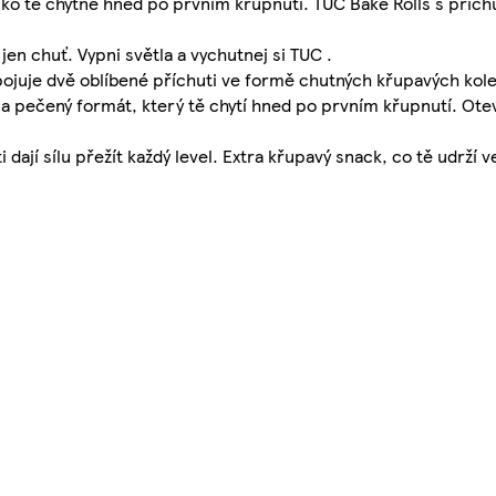
o tě chytne hned po prvním křupnutí. TUC Bake Rolls s příchu
 jen chuť. Vypni světla a vychutnej si TUC .
pojuje dvě oblíbené příchuti ve formě chutných křupavých kol
 a pečený formát, který tě chytí hned po prvním křupnutí. Otevř
jí sílu přežít každý level. Extra křupavý snack, co tě udrží ve