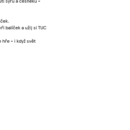
tí sýru a česneku -
eček.
i balíček a užij si TUC
 hře - i když svět