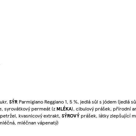
}
cukr,
SÝR
Parmigiano Reggiano 1, 5 %, jedlá sůl s jódem (jedlá sů
e, syrovátkový permeát (z
MLÉKA
), cibulový prášek, přírodní 
 petržel, kvasnicový extrakt,
SÝROVÝ
prášek, látky zlepšující 
a mléčná, mléčnan vápenatý)