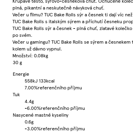
Křupavé těsto, sýrovo-česneková chuť. Ochucené kolečk
plná, pikantní a neskutečně návyková chuť.
Večer u filmu? TUC Bake Rolls sýr a česnek ti dají víc než
TUC Bake Rolls s italským sýrem a příchutí česneku pro
TUC Bake Rolls sýr a česnek - plná chuť, zlatavé kolečko
po svém.
Večer u gamingu? TUC Bake Rolls se sýrem a česnekem ti da
kolem už dávno vypnul.
Množství: 0.08kg
30 g
Energie
558kJ
133kcal
7.00%
referenčního příjmu
Tuk
4.4g
-
6.00%
referenčního příjmu
Nasycené mastné kyseliny
0.6g
-
3.00%
referenčního příjmu