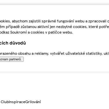
kies, abychom zajistili správné fungování webu a zpracovali 
ém případě zůstanou aktivní jen nezbytné cookies, které pot
odkaz Soukromí a cookies v patičce webu.
ících důvodů
azeného obsahu a reklamy, vytvářet uživatelské statistiky, uk
znam partnerů.
 Club
Inspirace
Grilování