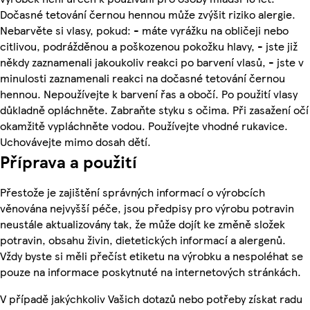
Dočasné tetování černou hennou může zvýšit riziko alergie.
Nebarvěte si vlasy, pokud: - máte vyrážku na obličeji nebo
citlivou, podrážděnou a poškozenou pokožku hlavy, - jste již
někdy zaznamenali jakoukoliv reakci po barvení vlasů, - jste v
minulosti zaznamenali reakci na dočasné tetování černou
hennou. Nepoužívejte k barvení řas a obočí. Po použití vlasy
důkladně opláchněte. Zabraňte styku s očima. Při zasažení očí
okamžitě vypláchněte vodou. Používejte vhodné rukavice.
Uchovávejte mimo dosah dětí.
Příprava a použití
Přestože je zajištění správných informací o výrobcích
věnována nejvyšší péče, jsou předpisy pro výrobu potravin
neustále aktualizovány tak, že může dojít ke změně složek
potravin, obsahu živin, dietetických informací a alergenů.
Vždy byste si měli přečíst etiketu na výrobku a nespoléhat se
pouze na informace poskytnuté na internetových stránkách.
V případě jakýchkoliv Vašich dotazů nebo potřeby získat radu