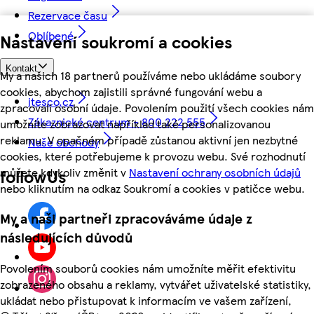
Rezervace času
Oblíbené
Nastavení soukromí a cookies
Kontakt
My a našich 18 partnerů používáme nebo ukládáme soubory
cookies, abychom zajistili správné fungování webu a
itesco.cz
zpracovali osobní údaje. Povolením použití všech cookies nám
Zákaznické centrum - 800 222 555
umožníte zobrazovat například také personalizovanou
reklamu. V opačném případě zůstanou aktivní jen nezbytné
Naše obchody
cookies, které potřebujeme k provozu webu. Své rozhodnutí
můžete kdykoliv změnit v
Nastavení ochrany osobních údajů
followUs
nebo kliknutím na odkaz Soukromí a cookies v patičce webu.
My a naši partneři zpracováváme údaje z
následujících důvodů
Povolením souborů cookies nám umožníte měřit efektivitu
zobrazeného obsahu a reklamy, vytvářet uživatelské statistiky,
ukládat nebo přistupovat k informacím ve vašem zařízení,