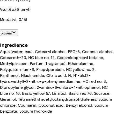
Vydrží až 8 umytí
Množství: 0.15l
Složení
Ingredience
Aqua (water, eau), Cetearyl alcohol, PEG-8, Coconut alcohol,
Ceteareth-20, HC blue no. 12, Cocamidopropyl betaine,
Methylparaben, Parfum (fragrance), Ethanolamine,
Polyquaternium-6, Propylparaben, HC yellow no. 2,
Panthenol, Niacinamide, Citric acid, N, N'-bis(2-
hydroxyethyl)-2-nitro-p-phenylenediamine, HC red no. 3,
Dipropylene glycol, 2-amino-6-chloro-4-nitrophenol, HC
blue no. 16, Basic yellow 57, Linalool, Basic red 76, Sucrose,
Geraniol, Tetramethyl acetyloctahydronaphthalenes, Sodium
chloride, Coumarin, Coconut acid, Benzyl alcohol, Sodium
benzoate, Sodium hydroxide