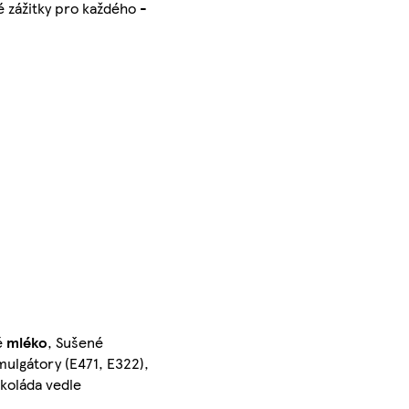
é zážitky pro každého -
é
mléko
, Sušené
mulgátory (E471, E322),
okoláda vedle