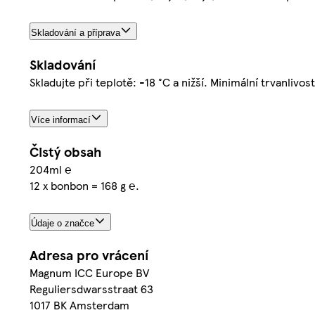
Skladování a příprava
Skladování
Skladujte při teplotě: -18 °C a nižší. Minimální trvanlivos
Více informací
Čistý obsah
204ml ℮
12 x bonbon = 168 g ℮.
Údaje o značce
Adresa pro vrácení
Magnum ICC Europe BV
Reguliersdwarsstraat 63
1017 BK Amsterdam