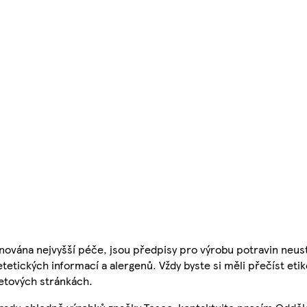
nována nejvyšší péče, jsou předpisy pro výrobu potravin neust
etetických informací a alergenů. Vždy byste si měli přečíst eti
etových stránkách.