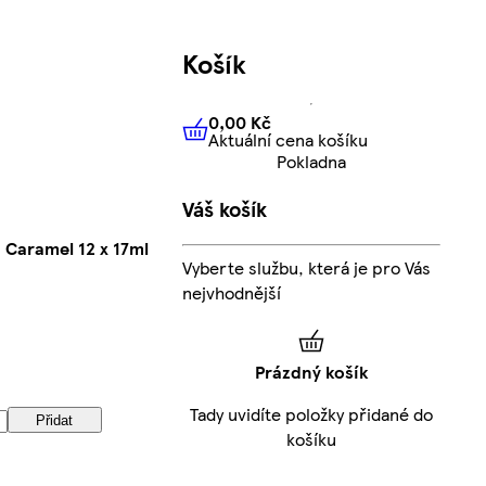
Košík
0,00 Kč
Aktuální cena košíku
0,00 Kč
Aktuální cena košíku
Pokladna
Váš košík
Caramel 12 x 17ml
Vyberte službu, která je pro Vás
nejvhodnější
Prázdný košík
Tady uvidíte položky přidané do
Přidat
košíku