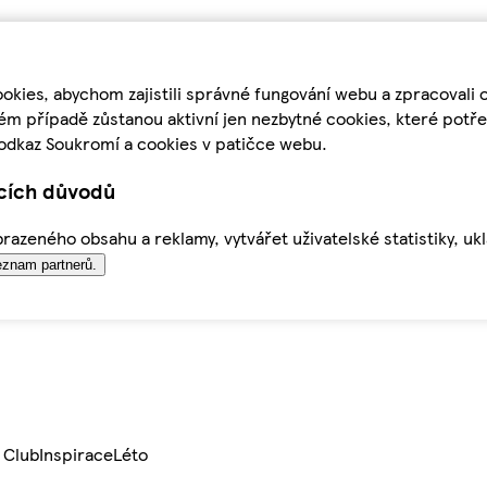
kies, abychom zajistili správné fungování webu a zpracovali 
ém případě zůstanou aktivní jen nezbytné cookies, které pot
odkaz Soukromí a cookies v patičce webu.
ících důvodů
azeného obsahu a reklamy, vytvářet uživatelské statistiky, uk
znam partnerů.
 Club
Inspirace
Léto