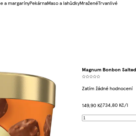
e a margaríny
Pekárna
Maso a lahůdky
Mražené
Trvanlivé
Magnum Bonbon Salted 
Zatím žádné hodnocení
734,80 Kč/l
149,90 Kč