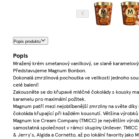
Popis produktu
Popis
Mražený krém smetanový vanilkový, se slaně karamelový
Představujeme Magnum Bonbon.
Dokonalá zmrzlinová pochoutka ve velikosti jednoho sous
celé balení!
Zakousněte se do křupavé mléčné čokolády s kousky man
karamelu pro maximální požitek.
Magnum patří mezi nejoblíbenější zmrzliny na světe díky
čokoláda křupající při každém kousnutí. Většina výrobků 
Magnum Ice Cream Company (TMICC) je největším výrobcem
samostatná společnost v rámci skupiny Unilever. TMICC 
& Jerry's, Algida a Cornetto, až po lokální favority jak