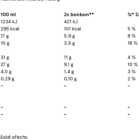
100 ml
2x bonbon**
%* 2
1234 kJ
421 kJ
295 kcal
101 kcal
5 %
17 g
5,9 g
8 %
10 g
3,5 g
18 %
31 g
11 g
4 %
27 g
9,1 g
10 %
4,0 g
1,4 g
3 %
0,29 g
0,10 g
2 %
-
-
-
-
-
-
-
-
-
ašské ořechy.