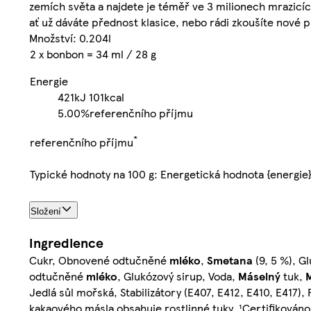
zemích světa a najdete je téměř ve 3 milionech mrazicích
ať už dáváte přednost klasice, nebo rádi zkoušíte nové p
Množství: 0.204l
2 x bonbon = 34 ml / 28 g
Energie
421kJ
101kcal
5.00%
referenčního příjmu
*
referenčního příjmu
Typické hodnoty na 100 g: Energetická hodnota {energie
Složení
Ingredience
Cukr, Obnovené odtučněné
mléko
,
Smetana
(9, 5 %), G
odtučněné
mléko
, Glukózový sirup, Voda,
Máselný
tuk,
Jedlá sůl mořská, Stabilizátory (E407, E412, E410, E417)
kakaového másla obsahuje rostlinné tuky, ¹Certifikováno 