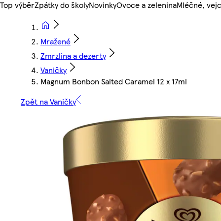
Top výběr
Zpátky do školy
Novinky
Ovoce a zelenina
Mléčné, vejc
Mražené
Zmrzlina a dezerty
Vaničky
Magnum Bonbon Salted Caramel 12 x 17ml
Zpět na Vaničky