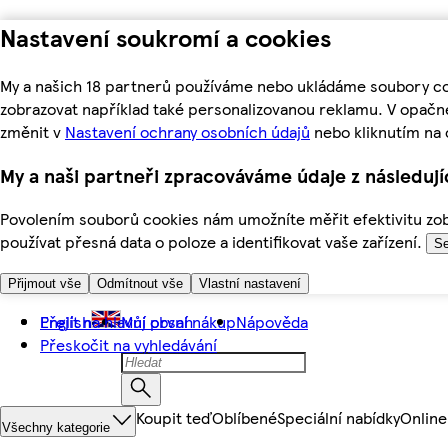
Nastavení soukromí a cookies
My a našich 18 partnerů používáme nebo ukládáme soubory coo
zobrazovat například také personalizovanou reklamu. V opačn
změnit v
Nastavení ochrany osobních údajů
nebo kliknutím na 
My a naši partneři zpracováváme údaje z následuj
Povolením souborů cookies nám umožníte měřit efektivitu zobr
používat přesná data o poloze a identifikovat vaše zařízení.
Se
Přijmout vše
Odmítnout vše
Vlastní nastavení
Přejít na hlavní obsah
English
Můj první nákup
Nápověda
Přeskočit na vyhledávání
Koupit teď
Oblíbené
Speciální nabídky
Online
Všechny kategorie