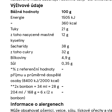
Výživové údaje
Běžné hodnoty
100 g
Energie
1505 kJ
-
360 kcal
Tuky
21 g
z toho nasycené mastné
12 g
kyseliny
Sacharidy
38 g
z toho cukry
32 g
Bílkoviny
4,9 g
Sůl
0,35 g
*% z referenční hodnoty
-
příjmu u průměrné dospělé
osoby (8400 kJ/2000 kcal)
**2x bonbon = 34 ml = 28 g
-
204 ml / 168 g = 6 x (2 x
-
bonbon)
Informace o alergenech
Může obsahovat pšenici, vejce, sóju, lískové ořechy a vl