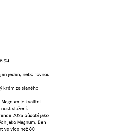
5 %).
 jen jeden, nebo rovnou
ný krém ze slaného
 Magnum je kvalitní
rnost složení.
rvence 2025 působí jako
lých jako Magnum, Ben
at ve více než 80