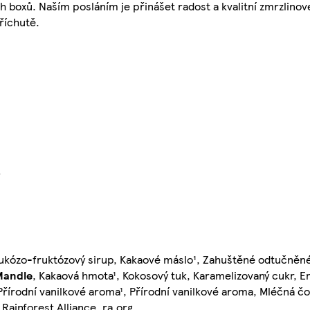
 boxů. Naším posláním je přinášet radost a kvalitní zmrzlinov
říchutě.
}
lukózo-fruktózový sirup, Kakaové máslo¹, Zahuštěné odtučněn
Mandle
, Kakaová hmota¹, Kokosový tuk, Karamelizovaný cukr, E
, Přírodní vanilkové aroma¹, Přírodní vanilkové aroma, Mléčná č
Rainforest Alliance. ra.org