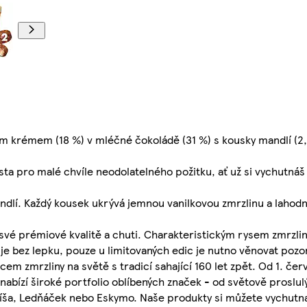
m krémem (18 %) v mléčné čokoládě (31 %) s kousky mandlí (2,
ta pro malé chvíle neodolatelného požitku, ať už si vychutnáš
dlí. Každý kousek ukrývá jemnou vanilkovou zmrzlinu a lahod
 své prémiové kvalitě a chuti. Charakteristickým rysem zmrzlin
je bez lepku, pouze u limitovaných edic je nutno věnovat pozo
 zmrzliny na světě s tradicí sahající 160 let zpět. Od 1. če
nabízí široké portfolio oblíbených značek - od světově proslu
o Míša, Ledňáček nebo Eskymo. Naše produkty si můžete vychutn