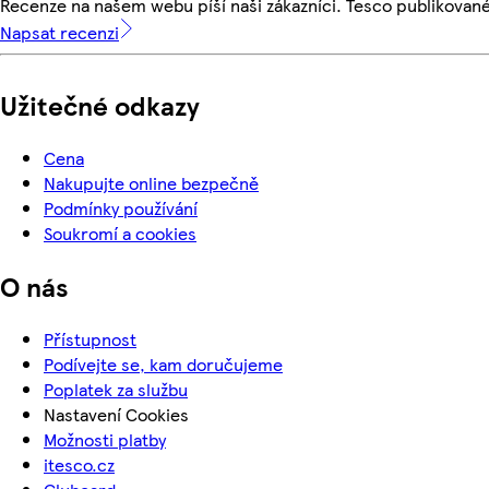
Recenze na našem webu píší naši zákazníci. Tesco publikovan
Napsat recenzi
Užitečné odkazy
Cena
Nakupujte online bezpečně
Podmínky používání
Soukromí a cookies
O nás
Přístupnost
Podívejte se, kam doručujeme
Poplatek za službu
Nastavení Cookies
Možnosti platby
itesco.cz