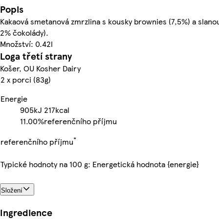
Popis
Kakaová smetanová zmrzlina s kousky brownies (7,5%) a slan
2% čokolády).
Množství: 0.42l
Loga třetí strany
Košer, OU Kosher Dairy
2 x porci (83g)
Energie
905kJ
217kcal
11.00%
referenčního příjmu
*
referenčního příjmu
Typické hodnoty na 100 g: Energetická hodnota {energie}
Složení
Ingredience