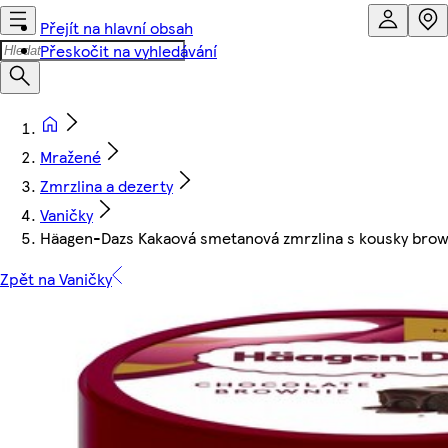
Přejít na hlavní obsah
Přeskočit na vyhledávání
Mražené
Zmrzlina a dezerty
Vaničky
Häagen-Dazs Kakaová smetanová zmrzlina s kousky bro
Zpět na Vaničky