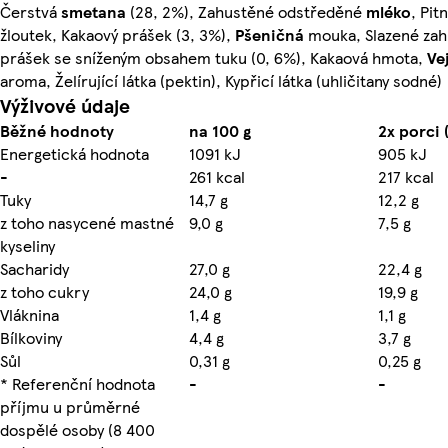
Čerstvá
smetana
(28, 2%), Zahustěné odstředěné
mléko
, Pit
žloutek, Kakaový prášek (3, 3%),
Pšeničná
mouka, Slazené za
prášek se sníženým obsahem tuku (0, 6%), Kakaová hmota,
Ve
aroma, Želírující látka (pektin), Kypřicí látka (uhličitany sodné)
Výživové údaje
Běžné hodnoty
na 100 g
2x porci 
Energetická hodnota
1091 kJ
905 kJ
-
261 kcal
217 kcal
Tuky
14,7 g
12,2 g
z toho nasycené mastné
9,0 g
7,5 g
kyseliny
Sacharidy
27,0 g
22,4 g
z toho cukry
24,0 g
19,9 g
Vláknina
1,4 g
1,1 g
Bílkoviny
4,4 g
3,7 g
Sůl
0,31 g
0,25 g
* Referenční hodnota
-
-
příjmu u průměrné
dospělé osoby (8 400