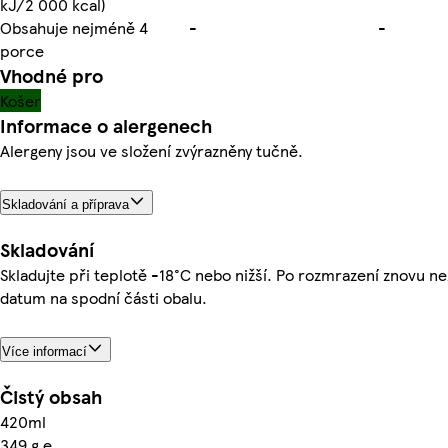
kJ/2 000 kcal)
Obsahuje nejméně 4
-
-
porce
Vhodné pro
Košer
Informace o alergenech
Alergeny jsou ve složení zvýrazněny tučně.
Skladování a příprava
Skladování
Skladujte při teplotě -18°C nebo nižší. Po rozmrazení znovu ne
datum na spodní části obalu.
Více informací
Čistý obsah
420ml
349 g e.