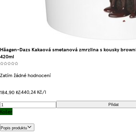
Häagen-Dazs Kakaová smetanová zmrzlina s kousky brown
420ml
Zatím žádné hodnocení
440,24 Kč/l
184,90 Kč
Přidat
Košer
Popis produktu