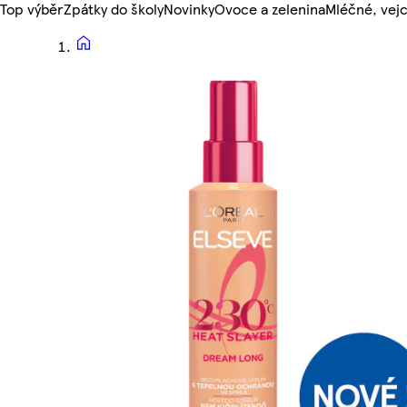
Top výběr
Zpátky do školy
Novinky
Ovoce a zelenina
Mléčné, vejc