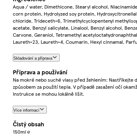
Aqua / water, Dimethicone, Stearyl alcohol, Niacinamide
corn protein, Hydrolyzed soy protein, Hydroxycitronell
chloride, Trideceth-6, Trimethylcyclopentenyl methylisop
acetate, Benzyl salicylate, Linalool, Benzyl alcohol, B
Carvone, Geraniol, Tetramethyl acetyloctahydronaphthale
Laureth-23, Laureth-4, Coumarin, Hexyl cinnamal, Parf
Skladování a příprava
Příprava a používání
Na mokré nebo suché vlasy před žehlením: Nastříkejte d
způsobem za použití tepla. V případě zasažení očí okam
Instrukce se mohou lokálně lišit.
Více informací
Čistý obsah
150ml ℮