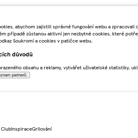
kies, abychom zajistili správné fungování webu a zpracovali 
ém případě zůstanou aktivní jen nezbytné cookies, které pot
odkaz Soukromí a cookies v patičce webu.
ících důvodů
azeného obsahu a reklamy, vytvářet uživatelské statistiky, uk
znam partnerů.
 Club
Inspirace
Grilování