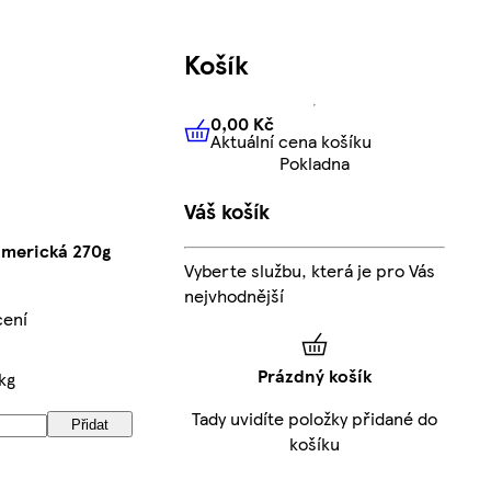
Košík
0,00 Kč
Aktuální cena košíku
0,00 Kč
Aktuální cena košíku
Pokladna
Váš košík
merická 270g
Vyberte službu, která je pro Vás
nejvhodnější
cení
Prázdný košík
kg
Tady uvidíte položky přidané do
Přidat
košíku