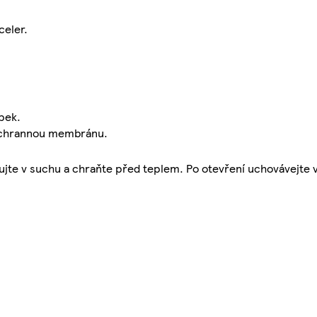
celer.
pek.
 ochrannou membránu.
dujte v suchu a chraňte před teplem. Po otevření uchovávejte 