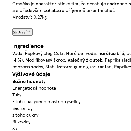
Omáčka je charakteristická tím, že obsahuje nadrobno nak
ale především bohatou a příjemně pikantní chuť.
Množství: 0.27kg
Složení
Ingredience
Voda, Řepkový olej, Cukr, Horčice (voda,
horčice
bílá, o
(4 %), Modifikovaný škrob,
Vaječný
žloutek
, Paprika slad
benzoan sodný, Stabilizátory: guma guar, xantan, Papriko
Výživové údaje
Běžné hodnoty
Energetická hodnota
Tuky
z toho nasycené mastné kyseliny
Sacharidy
z toho cukry
Bílkoviny
Sůl