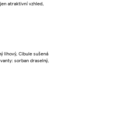
en atraktivní vzhled,
ný lihový, Cibule sušená
ervanty: sorban draselný,