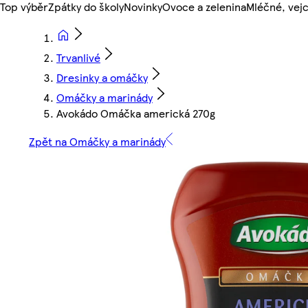
Top výběr
Zpátky do školy
Novinky
Ovoce a zelenina
Mléčné, vejc
Trvanlivé
Dresinky a omáčky
Omáčky a marinády
Avokádo Omáčka americká 270g
Zpět na Omáčky a marinády