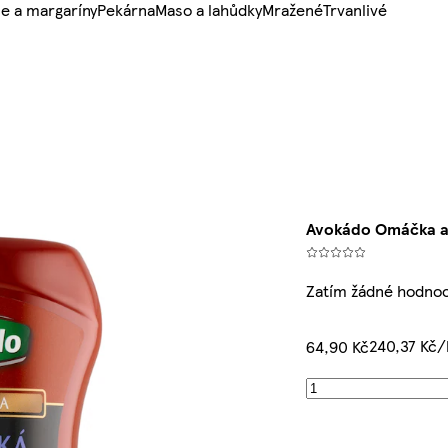
e a margaríny
Pekárna
Maso a lahůdky
Mražené
Trvanlivé
Avokádo Omáčka a
Zatím žádné hodno
240,37 Kč/
64,90 Kč