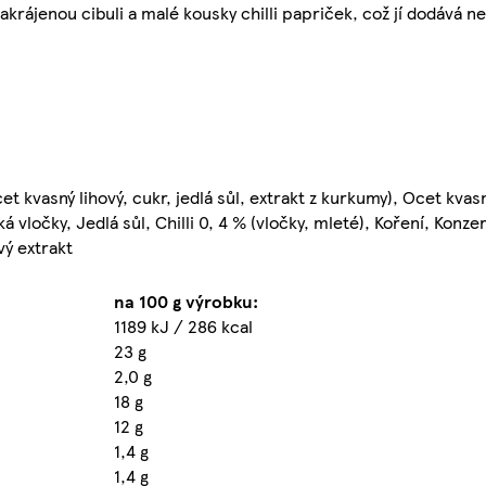
rájenou cibuli a malé kousky chilli papriček, což jí dodává nej
cet kvasný lihový, cukr, jedlá sůl, extrakt z kurkumy), Ocet kvas
ká vločky, Jedlá sůl, Chilli 0, 4 % (vločky, mleté), Koření, Konz
vý extrakt
na 100 g výrobku:
1189 kJ / 286 kcal
23 g
2,0 g
18 g
12 g
1,4 g
1,4 g