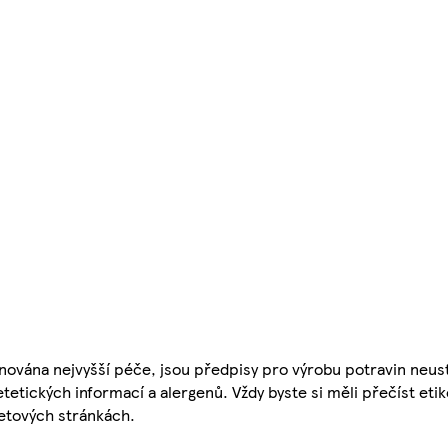
nována nejvyšší péče, jsou předpisy pro výrobu potravin neust
etetických informací a alergenů. Vždy byste si měli přečíst eti
etových stránkách.