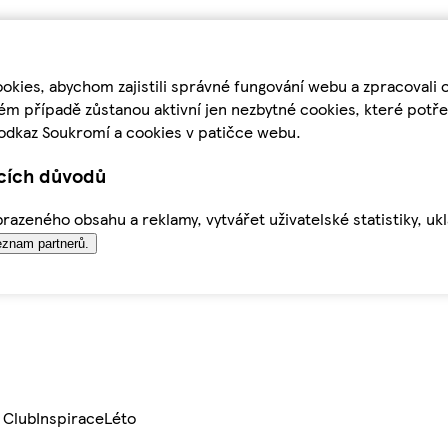
kies, abychom zajistili správné fungování webu a zpracovali 
ém případě zůstanou aktivní jen nezbytné cookies, které pot
odkaz Soukromí a cookies v patičce webu.
ících důvodů
azeného obsahu a reklamy, vytvářet uživatelské statistiky, uk
znam partnerů.
 Club
Inspirace
Léto