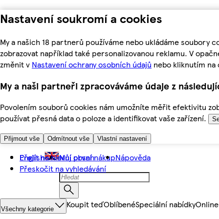
Nastavení soukromí a cookies
My a našich 18 partnerů používáme nebo ukládáme soubory coo
zobrazovat například také personalizovanou reklamu. V opačn
změnit v
Nastavení ochrany osobních údajů
nebo kliknutím na 
My a naši partneři zpracováváme údaje z následuj
Povolením souborů cookies nám umožníte měřit efektivitu zobr
používat přesná data o poloze a identifikovat vaše zařízení.
Se
Přijmout vše
Odmítnout vše
Vlastní nastavení
Přejít na hlavní obsah
English
Můj první nákup
Nápověda
Přeskočit na vyhledávání
Koupit teď
Oblíbené
Speciální nabídky
Online
Všechny kategorie