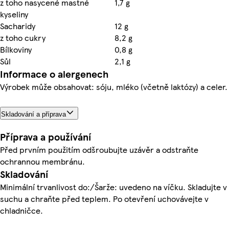
z toho nasycené mastné
1,7 g
kyseliny
Sacharidy
12 g
z toho cukry
8,2 g
Bílkoviny
0,8 g
Sůl
2,1 g
Informace o alergenech
Výrobek může obsahovat: sóju, mléko (včetně laktózy) a celer.
Skladování a příprava
Příprava a používání
Před prvním použitím odšroubujte uzávěr a odstraňte
ochrannou membránu.
Skladování
Minimální trvanlivost do:/Šarže: uvedeno na víčku. Skladujte v
suchu a chraňte před teplem. Po otevření uchovávejte v
chladničce.