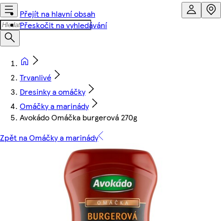
Přejít na hlavní obsah
Přeskočit na vyhledávání
Trvanlivé
Dresinky a omáčky
Omáčky a marinády
Avokádo Omáčka burgerová 270g
Zpět na Omáčky a marinády