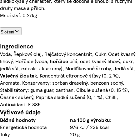
sladkokyselý charakter, který se dokonale snoubí s různými
druhy masa a příloh.
Množství: 0.27kg
Složení
Ingredience
Voda, Řepkový olej, Rajčatový koncentrát, Cukr, Ocet kvasný
lihový, Hořčice (voda,
hořčice
bílá, ocet kvasný lihový, cukr,
jedlá sůl, extrakt z kurkumy), Modifikované škroby, Jedlá sůl,
Vaječný
žloutek
, Koncentrát citronové šťávy (0, 2 %),
Aromata, Konzervanty: sorban draselný, benzoan sodný,
Stabilizátory: guma guar, xanthan, Cibule sušená (0, 15 %),
Česnek sušený, Paprika sladká sušená (0, 1 %), Chilli,
Antioxidant: E 385
Výživové údaje
Běžné hodnoty
na 100 g výrobku:
Energetická hodnota
976 kJ / 236 kcal
Tuky
20 g