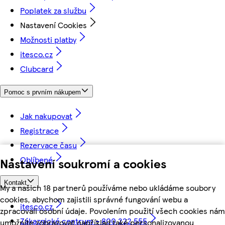
Poplatek za službu
Nastavení Cookies
Možnosti platby
itesco.cz
Clubcard
Pomoc s prvním nákupem
Jak nakupovat
Registrace
Rezervace času
Oblíbené
Nastavení soukromí a cookies
Kontakt
My a našich 18 partnerů používáme nebo ukládáme soubory
cookies, abychom zajistili správné fungování webu a
itesco.cz
zpracovali osobní údaje. Povolením použití všech cookies nám
Zákaznické centrum - 800 222 555
umožníte zobrazovat například také personalizovanou