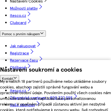
Nastavení Cookies
Možnosti platby
itesco.cz
Clubcard
Pomoc s prvním nákupem
Jak nakupovat
Registrace
Rezervace času
Oblíbené
Nastavení soukromí a cookies
Kontakt
My a našich 18 partnerů používáme nebo ukládáme soubory
cookies, abychom zajistili správné fungování webu a
itesco.cz
zpracovali osobní údaje. Povolením použití všech cookies nám
Zákaznické centrum - 800 222 555
umožníte zobrazovat například také personalizovanou
reklamu. V opačném případě zůstanou aktivní jen nezbytné
Naše obchody
cookies, které potřebujeme k provozu webu. Své rozhodnutí