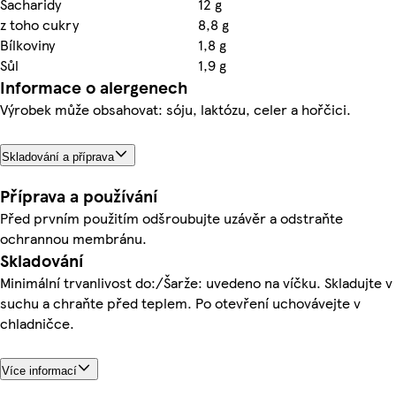
Sacharidy
12 g
z toho cukry
8,8 g
Bílkoviny
1,8 g
Sůl
1,9 g
Informace o alergenech
Výrobek může obsahovat: sóju, laktózu, celer a hořčici.
Skladování a příprava
Příprava a používání
Před prvním použitím odšroubujte uzávěr a odstraňte
ochrannou membránu.
Skladování
Minimální trvanlivost do:/Šarže: uvedeno na víčku. Skladujte v
suchu a chraňte před teplem. Po otevření uchovávejte v
chladničce.
Více informací