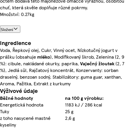
octem dodává této majonézové omáčce výraznou, osobitou
chuť, která skvěle doplňuje různé pokrmy.
Množství: 0.27kg
Složení
Ingredience
Voda, Řepkový olej, Cukr, Vinný ocet, Nízkotučný jogurt v
prášku (obsahuje
mléko
), Modifikovaný škrob, Zelenina (2, 9
%): cibule, nakládané okurky, paprika,
Vaječný
žloutek
(2, 7
%), Jedlá sůl, Rajčatový koncentrát, Konzervanty: sorban
draselný, benzoan sodný, Stabilizátory: guma guar, xanthan,
Aroma, Pažitka, Extrakt z kurkumy
Výživové údaje
Běžné hodnoty
na 100 g výrobku:
Energetická hodnota
1183 kJ / 286 kcal
Tuky
25 g
z toho nasycené mastné
2,6 g
kyseliny