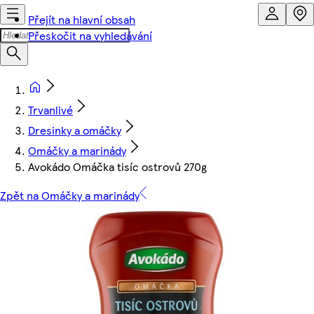
Přejít na hlavní obsah
Přeskočit na vyhledávání
Trvanlivé
Dresinky a omáčky
Omáčky a marinády
Avokádo Omáčka tisíc ostrovů 270g
Zpět na Omáčky a marinády