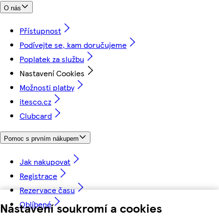
O nás
Přístupnost
Podívejte se, kam doručujeme
Poplatek za službu
Nastavení Cookies
Možnosti platby
itesco.cz
Clubcard
Pomoc s prvním nákupem
Jak nakupovat
Registrace
Rezervace času
Oblíbené
Nastavení soukromí a cookies