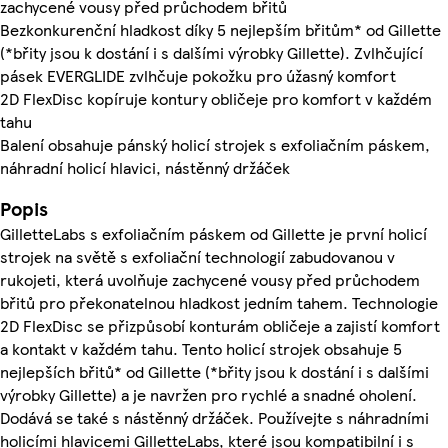
zachycené vousy před průchodem břitů
Bezkonkurenční hladkost díky 5 nejlepším břitům* od Gillette
(*břity jsou k dostání i s dalšími výrobky Gillette). Zvlhčující
pásek EVERGLIDE zvlhčuje pokožku pro úžasný komfort
2D FlexDisc kopíruje kontury obličeje pro komfort v každém
tahu
Balení obsahuje pánský holicí strojek s exfoliačním páskem,
náhradní holicí hlavici, nástěnný držáček
Popis
GilletteLabs s exfoliačním páskem od Gillette je první holicí
strojek na světě s exfoliační technologií zabudovanou v
rukojeti, která uvolňuje zachycené vousy před průchodem
břitů pro překonatelnou hladkost jedním tahem. Technologie
2D FlexDisc se přizpůsobí konturám obličeje a zajistí komfort
a kontakt v každém tahu. Tento holicí strojek obsahuje 5
nejlepších břitů* od Gillette (*břity jsou k dostání i s dalšími
výrobky Gillette) a je navržen pro rychlé a snadné oholení.
Dodává se také s nástěnný držáček. Používejte s náhradními
holicími hlavicemi GilletteLabs, které jsou kompatibilní i s