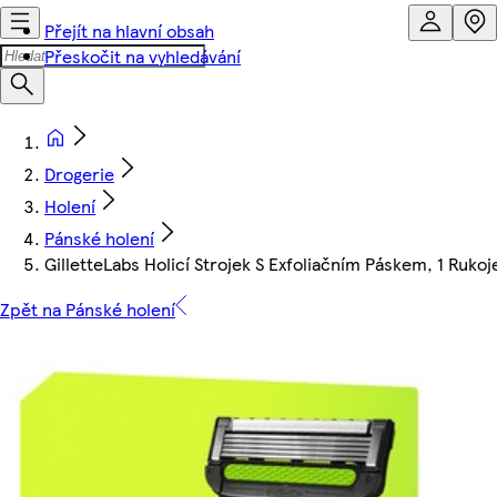
Přejít na hlavní obsah
Přeskočit na vyhledávání
Drogerie
Holení
Pánské holení
GilletteLabs Holicí Strojek S Exfoliačním Páskem, 1 Rukoje
Zpět na Pánské holení