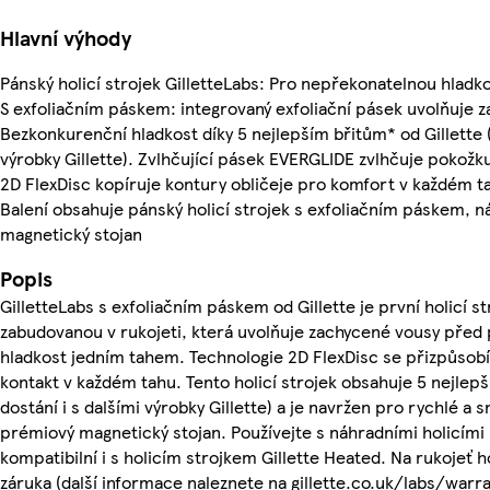
Hlavní výhody
Pánský holicí strojek GilletteLabs: Pro nepřekonatelnou hlad
S exfoliačním páskem: integrovaný exfoliační pásek uvolňuje
Bezkonkurenční hladkost díky 5 nejlepším břitům* od Gillette (*
výrobky Gillette). Zvlhčující pásek EVERGLIDE zvlhčuje pokož
2D FlexDisc kopíruje kontury obličeje pro komfort v každém t
Balení obsahuje pánský holicí strojek s exfoliačním páskem, ná
magnetický stojan
Popis
GilletteLabs s exfoliačním páskem od Gillette je první holicí st
zabudovanou v rukojeti, která uvolňuje zachycené vousy pře
hladkost jedním tahem. Technologie 2D FlexDisc se přizpůsobí 
kontakt v každém tahu. Tento holicí strojek obsahuje 5 nejlepšíc
dostání i s dalšími výrobky Gillette) a je navržen pro rychlé a
prémiový magnetický stojan. Používejte s náhradními holicími 
kompatibilní i s holicím strojkem Gillette Heated. Na rukojeť h
záruka (další informace naleznete na gillette.co.uk/labs/warra