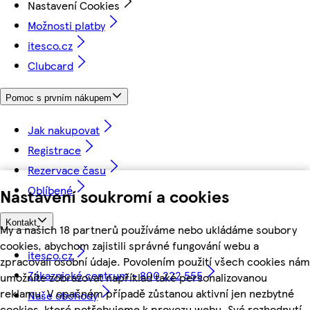
Nastavení Cookies
Možnosti platby
itesco.cz
Clubcard
Pomoc s prvním nákupem
Jak nakupovat
Registrace
Rezervace času
Oblíbené
Nastavení soukromí a cookies
Kontakt
My a našich 18 partnerů používáme nebo ukládáme soubory
cookies, abychom zajistili správné fungování webu a
itesco.cz
zpracovali osobní údaje. Povolením použití všech cookies nám
Zákaznické centrum - 800 222 555
umožníte zobrazovat například také personalizovanou
reklamu. V opačném případě zůstanou aktivní jen nezbytné
Naše obchody
cookies, které potřebujeme k provozu webu. Své rozhodnutí