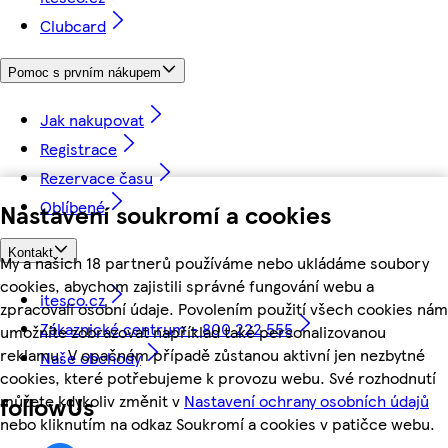
Clubcard
Pomoc s prvním nákupem
Jak nakupovat
Registrace
Rezervace času
Oblíbené
Nastavení soukromí a cookies
Kontakt
My a našich 18 partnerů používáme nebo ukládáme soubory
cookies, abychom zajistili správné fungování webu a
itesco.cz
zpracovali osobní údaje. Povolením použití všech cookies nám
Zákaznické centrum - 800 222 555
umožníte zobrazovat například také personalizovanou
reklamu. V opačném případě zůstanou aktivní jen nezbytné
Naše obchody
cookies, které potřebujeme k provozu webu. Své rozhodnutí
můžete kdykoliv změnit v
Nastavení ochrany osobních údajů
followUs
nebo kliknutím na odkaz Soukromí a cookies v patičce webu.