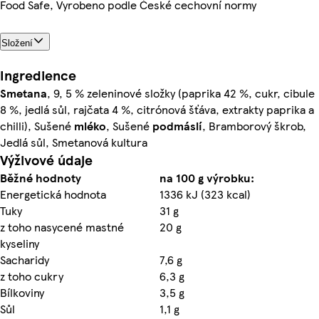
Food Safe, Vyrobeno podle České cechovní normy
Složení
Ingredience
Smetana
, 9, 5 % zeleninové složky (paprika 42 %, cukr, cibule
8 %, jedlá sůl, rajčata 4 %, citrónová šťáva, extrakty paprika a
chilli), Sušené
mléko
, Sušené
podmáslí
, Bramborový škrob,
Jedlá sůl, Smetanová kultura
Výživové údaje
Běžné hodnoty
na 100 g výrobku:
Energetická hodnota
1336 kJ (323 kcal)
Tuky
31 g
z toho nasycené mastné
20 g
kyseliny
Sacharidy
7,6 g
z toho cukry
6,3 g
Bílkoviny
3,5 g
Sůl
1,1 g