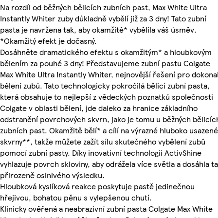
Na rozdíl od běžných bělicích zubních past, Max White Ultra
Instantly Whiter zuby důkladně vybělí již za 3 dny! Tato zubní
pasta je navržena tak, aby okamžitě* vybělila váš úsměv.
*Okamžitý efekt je dočasný.
Dosáhněte dramatického efektu s okamžitým* a hloubkovým
bělením za pouhé 3 dny! Představujeme zubní pastu Colgate
Max White Ultra Instantly Whiter, nejnovější řešení pro dokona
bělení zubů. Tato technologicky pokročilá bělicí zubní pasta,
která obsahuje to nejlepší z vědeckých poznatků společnosti
Colgate v oblasti bělení, jde daleko za hranice základního
odstranění povrchových skvrn, jako je tomu u běžných bělicíc
zubních past. Okamžitě bělí* a cílí na výrazné hluboko usazené
skvrny**, takže můžete zažít sílu skutečného vybělení zubů
pomocí zubní pasty. Díky inovativní technologii ActivShine
vyhlazuje povrch skloviny, aby odrážela více světla a dosáhla t
přirozeně oslnivého výsledku.
Hloubková kyslíková reakce poskytuje pastě jedinečnou
hřejivou, bohatou pěnu s vylepšenou chutí.
Klinicky ověřená a neabrazivní zubní pasta Colgate Max White