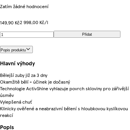
Zatím žádné hodnocení
2 998,00 Kč/l
149,90 Kč
Přidat
Popis produktu
Hlavní výhody
Bělejší zuby již za 3 dny
Okamžitě bělí - účinek je dočasný
Technologie ActivShine vyhlazuje povrch skloviny pro zářivější
úsměv
Vylepšená chuť
Klinicky ověřené a neabrazivní bělení s hloubkovou kyslíkovou
reakcí
Popis