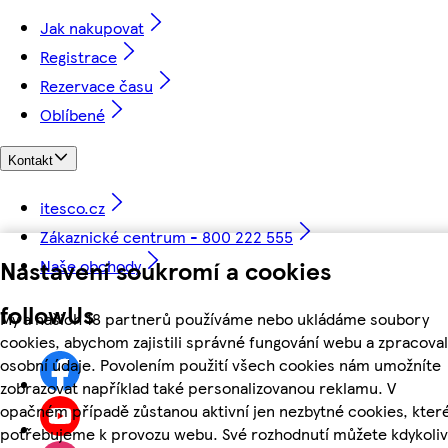
Jak nakupovat
Registrace
Rezervace času
Oblíbené
Kontakt
itesco.cz
Zákaznické centrum - 800 222 555
Nastavení soukromí a cookies
Naše obchody
followUs
My a našich 18 partnerů používáme nebo ukládáme soubory
cookies, abychom zajistili správné fungování webu a zpracoval
osobní údaje. Povolením použití všech cookies nám umožníte
zobrazovat například také personalizovanou reklamu. V
opačném případě zůstanou aktivní jen nezbytné cookies, kter
potřebujeme k provozu webu. Své rozhodnutí můžete kdykoliv