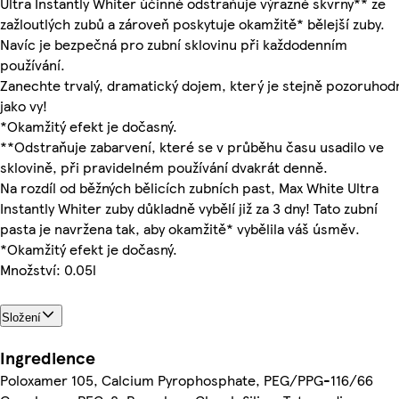
Ultra Instantly Whiter účinně odstraňuje výrazné skvrny** ze
zažloutlých zubů a zároveň poskytuje okamžitě* bělejší zuby.
Navíc je bezpečná pro zubní sklovinu při každodenním
používání.
Zanechte trvalý, dramatický dojem, který je stejně pozoruhod
jako vy!
*Okamžitý efekt je dočasný.
**Odstraňuje zabarvení, které se v průběhu času usadilo ve
sklovině, při pravidelném používání dvakrát denně.
Na rozdíl od běžných bělicích zubních past, Max White Ultra
Instantly Whiter zuby důkladně vybělí již za 3 dny! Tato zubní
pasta je navržena tak, aby okamžitě* vybělila váš úsměv.
*Okamžitý efekt je dočasný.
Množství: 0.05l
Složení
Ingredience
Poloxamer 105, Calcium Pyrophosphate, PEG/PPG-116/66