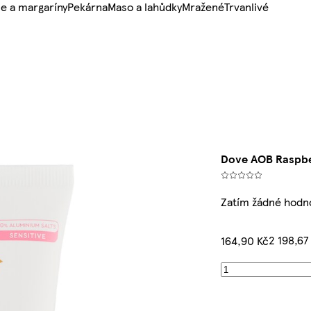
e a margaríny
Pekárna
Maso a lahůdky
Mražené
Trvanlivé
Dove AOB Raspb
Zatím žádné hodn
2 198,67
164,90 Kč