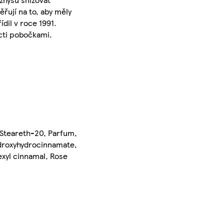
řují na to, aby měly
dil v roce 1991.
ácti pobočkami.
, Steareth-20, Parfum,
hydroxyhydrocinnamate,
exyl cinnamal, Rose