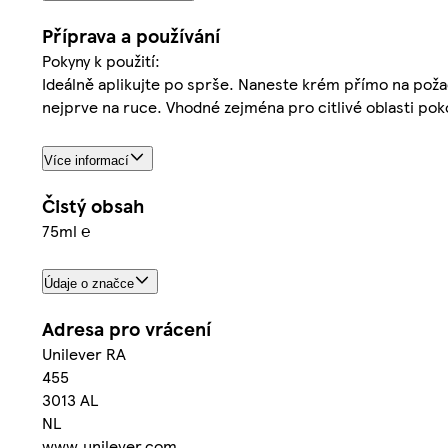
Příprava a používání
Pokyny k použití:
Ideálně aplikujte po sprše. Naneste krém přímo na poža
nejprve na ruce. Vhodné zejména pro citlivé oblasti pok
Více informací
Čistý obsah
75ml ℮
Údaje o značce
Adresa pro vrácení
Unilever RA
455
3013 AL
NL
www.unilever.com