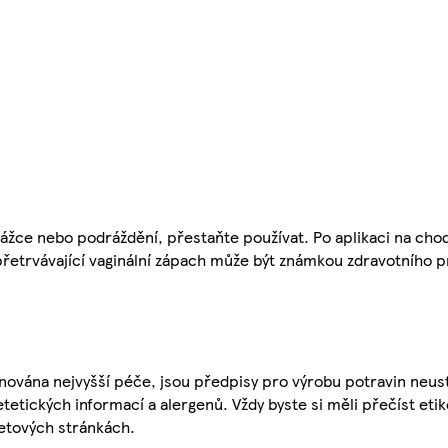
žce nebo podráždění, přestaňte používat. Po aplikaci na chod
 přetrvávající vaginální zápach může být známkou zdravotního 
nována nejvyšší péče, jsou předpisy pro výrobu potravin neust
etetických informací a alergenů. Vždy byste si měli přečíst eti
etových stránkách.