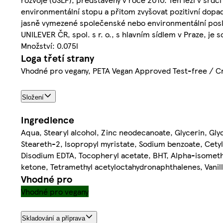
environmentální stopu a přitom zvyšovat pozitivní dopad
jasně vymezené společenské nebo environmentální poslání
UNILEVER ČR, spol. s r. o., s hlavním sídlem v Praze, je
Množství: 0.075l
Loga třetí strany
Vhodné pro vegany, PETA Vegan Approved Test-free / C
Složení
Ingredience
Aqua, Stearyl alcohol, Zinc neodecanoate, Glycerin, Gly
Steareth-2, Isopropyl myristate, Sodium benzoate, Cetyl
Disodium EDTA, Tocopheryl acetate, BHT, Alpha-isomethyl
ketone, Tetramethyl acetyloctahydronaphthalenes, Vanill
Vhodné pro
Vhodné pro vegany
Skladování a příprava