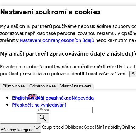
Nastavení soukromí a cookies
My a našich 18 partnerů používáme nebo ukládáme soubory coo
zobrazovat například také personalizovanou reklamu. V opačn
změnit v
Nastavení ochrany osobních údajů
nebo kliknutím na 
My a naši partneři zpracováváme údaje z následuj
Povolením souborů cookies nám umožníte měřit efektivitu zobr
používat přesná data o poloze a identifikovat vaše zařízení.
Se
Přijmout vše
Odmítnout vše
Vlastní nastavení
Přejít na hlavní obsah
English
Můj první nákup
Nápověda
Přeskočit na vyhledávání
Koupit teď
Oblíbené
Speciální nabídky
Online
Všechny kategorie