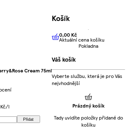
Košík
0,00 Kč
Aktuální cena košíku
0,00 Kč
Aktuální cena košíku
Pokladna
Váš košík
erry&Rose Cream 75ml
Vyberte službu, která je pro Vás
nejvhodnější
ocení
Prázdný košík
 Kč/l
Tady uvidíte položky přidané do
Přidat
košíku