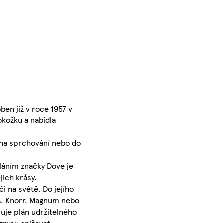
ben již v roce 1957 v
kožku a nabídla
y na sprchování nebo do
sláním značky Dove je
jich krásy.
i na světě. Do jejího
's, Knorr, Magnum nebo
uje plán udržitelného
yznysu snižovat