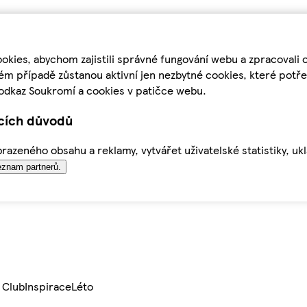
kies, abychom zajistili správné fungování webu a zpracovali 
ém případě zůstanou aktivní jen nezbytné cookies, které pot
odkaz Soukromí a cookies v patičce webu.
ících důvodů
azeného obsahu a reklamy, vytvářet uživatelské statistiky, uk
znam partnerů.
 Club
Inspirace
Léto