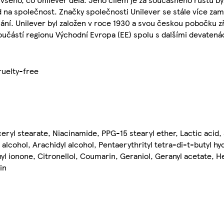
 na společnost. Značky společnosti Unilever se stále více zamě
. Unilever byl založen v roce 1930 a svou českou pobočku zří
 součástí regionu Východní Evropa (EE) spolu s dalšími devaten
ruelty-free
ceryl stearate, Niacinamide, PPG-15 stearyl ether, Lactic acid
 alcohol, Arachidyl alcohol, Pentaerythrityl tetra-di-t-butyl 
 ionone, Citronellol, Coumarin, Geraniol, Geranyl acetate, H
in