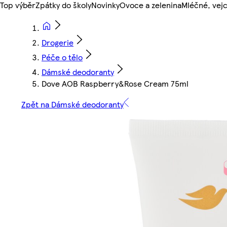
Top výběr
Zpátky do školy
Novinky
Ovoce a zelenina
Mléčné, vejc
Drogerie
Péče o tělo
Dámské deodoranty
Dove AOB Raspberry&Rose Cream 75ml
Zpět na Dámské deodoranty