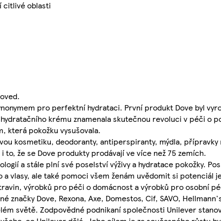
citlivé oblasti
roved.
 synonymem pro perfektní hydrataci. První produkt Dove byl vyro
 hydratačního krému znamenala skutečnou revoluci v péči o po
m, která pokožku vysušovala.
ovou kosmetiku, deodoranty, antiperspiranty, mýdla, přípravk
 to, že se Dove produkty prodávají ve více než 75 zemích.
ogií a stále plní své poselství výživy a hydratace pokožky. Po
o a vlasy, ale také pomoci všem ženám uvědomit si potenciál je
travin, výrobků pro péči o domácnost a výrobků pro osobní péč
bené značky Dove, Rexona, Axe, Domestos, Cif, SAVO, Hellmann
elém světě. Zodpovědné podnikaní společnosti Unilever stanov
i všeho, co Unilever dělá. Jeho cílem je za současného růstu b