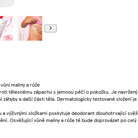
vůní maliny a růže
oti tělesnému zápachu s jemnou péčí o pokožku. Je navržený 
ní záhyby a další části těla. Dermatologicky testované složení j
hu a výživnými složkami poskytuje deodorant dlouhotrvající svě
ění. Osvěžující vůně maliny a růže tě bude doprovázet po celý