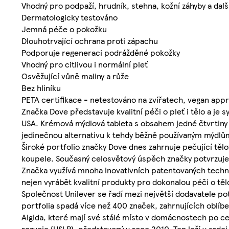
Vhodný pro podpaží, hrudník, stehna, kožní záhyby a další 
Dermatologicky testováno
Jemná péče o pokožku
Dlouhotrvající ochrana proti zápachu
Podporuje regeneraci podrážděné pokožky
Vhodný pro citlivou i normální pleť
Osvěžující vůně maliny a růže
Bez hliníku
PETA certifikace - netestováno na zvířatech, vegan app
Značka Dove představuje kvalitní péči o pleť i tělo a je
USA. Krémová mýdlová tableta s obsahem jedné čtvrtiny
jedinečnou alternativu k tehdy běžně používaným mýdlů
Široké portfolio značky Dove dnes zahrnuje pečující těl
koupele. Současný celosvětový úspěch značky potvrzuje i
Značka využívá mnoha inovativních patentovaných technol
nejen vyrábět kvalitní produkty pro dokonalou péči o těl
Společnost Unilever se řadí mezi největší dodavatele po
portfolia spadá více než 400 značek, zahrnujících oblí
Algida, které mají své stálé místo v domácnostech po c
rozvoje (USLP), představený v roce 2010. Ten leží v srdc