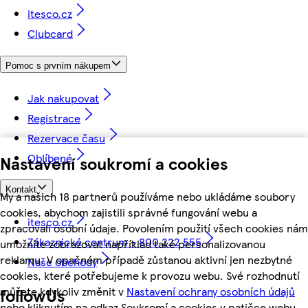
itesco.cz
Clubcard
Pomoc s prvním nákupem
Jak nakupovat
Registrace
Rezervace času
Oblíbené
Nastavení soukromí a cookies
Kontakt
My a našich 18 partnerů používáme nebo ukládáme soubory
cookies, abychom zajistili správné fungování webu a
itesco.cz
zpracovali osobní údaje. Povolením použití všech cookies nám
Zákaznické centrum - 800 222 555
umožníte zobrazovat například také personalizovanou
reklamu. V opačném případě zůstanou aktivní jen nezbytné
Naše obchody
cookies, které potřebujeme k provozu webu. Své rozhodnutí
můžete kdykoliv změnit v
Nastavení ochrany osobních údajů
followUs
nebo kliknutím na odkaz Soukromí a cookies v patičce webu.