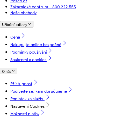
itesco.cz
Zákaznické centrum - 800 222 555
Naše obchody
Užitečné odkazy
Cena
Nakupujte online bezpečně
Podmínky používání
Soukromí a cookies
O nás
Přístupnost
Podívejte se, kam doručujeme
Poplatek za službu
Nastavení Cookies
Možnosti platby