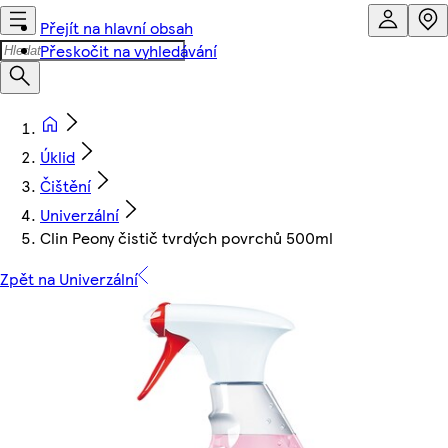
Přejít na hlavní obsah
Přeskočit na vyhledávání
Úklid
Čištění
Univerzální
Clin Peony čistič tvrdých povrchů 500ml
Zpět na Univerzální