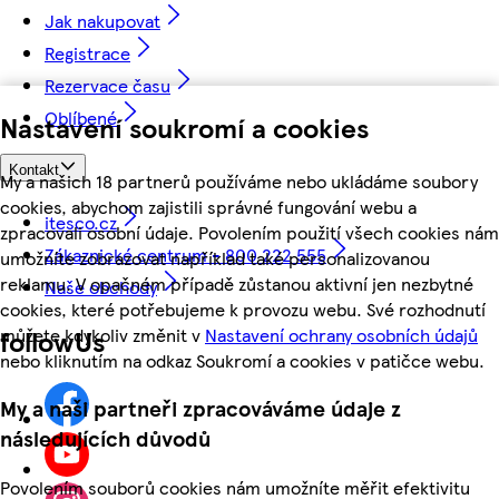
Jak nakupovat
Registrace
Rezervace času
Oblíbené
Nastavení soukromí a cookies
Kontakt
My a našich 18 partnerů používáme nebo ukládáme soubory
cookies, abychom zajistili správné fungování webu a
itesco.cz
zpracovali osobní údaje. Povolením použití všech cookies nám
Zákaznické centrum - 800 222 555
umožníte zobrazovat například také personalizovanou
reklamu. V opačném případě zůstanou aktivní jen nezbytné
Naše obchody
cookies, které potřebujeme k provozu webu. Své rozhodnutí
můžete kdykoliv změnit v
Nastavení ochrany osobních údajů
followUs
nebo kliknutím na odkaz Soukromí a cookies v patičce webu.
My a naši partneři zpracováváme údaje z
následujících důvodů
Povolením souborů cookies nám umožníte měřit efektivitu