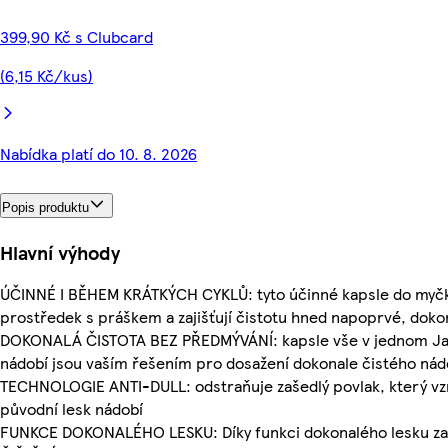
399,90 Kč s Clubcard
(6,15 Kč/kus)
Nabídka platí do 10. 8. 2026
Popis produktu
Hlavní výhody
ÚČINNÉ I BĚHEM KRÁTKÝCH CYKLŮ: tyto účinné kapsle do myčky
prostředek s práškem a zajišťují čistotu hned napoprvé, dokon
DOKONALÁ ČISTOTA BEZ PŘEDMÝVÁNÍ: kapsle vše v jednom Jar 
nádobí jsou vaším řešením pro dosažení dokonale čistého nád
TECHNOLOGIE ANTI-DULL: odstraňuje zašedlý povlak, který vz
původní lesk nádobí
FUNKCE DOKONALÉHO LESKU: Díky funkci dokonalého lesku zaji