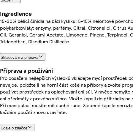
Složení
Ingredience
15-30% bělicí činidla na bázi kyslíku; 5-15% neiontové povrchov
polykarboxyláty; enzymy, parfémy, Citral, Citronellol, Citrus A
Oil, Geraniol, Geranyl Acetate, Limonene, Pinene, Terpineol.
Trideceth-n, Disodium Disilicate.
Skladování a příprava
Příprava a používání
Pro dosažení nejlepších výsledků vkládejte mycí prostředek do
nevejde, položte ji na horní část koše na příbory a zvolte pr
používat prostředek na oplachování ani sůl. V myčce nemyjte 
ani předměty z pravého stříbra. Vložte kapsli do přihrádky na
Při manipulaci musíte mít suché ruce. Slepené kapsle nerozbal
každém použití znovu uzavřete.
Údaje o značce