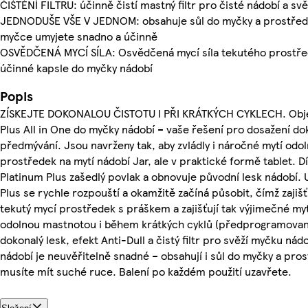
ČIŠTĚNÍ FILTRU: účinně čistí mastný filtr pro čisté nádobí a sv
JEDNODUŠE VŠE V JEDNOM: obsahuje sůl do myčky a prostřede
myčce umyjete snadno a účinně
OSVĚDČENÁ MYCÍ SÍLA: Osvědčená mycí síla tekutého prostřed
účinné kapsle do myčky nádobí
Popis
ZÍSKEJTE DOKONALOU ČISTOTU I PŘI KRÁTKÝCH CYKLECH. Objev
Plus All in One do myčky nádobí – vaše řešení pro dosažení do
předmývání. Jsou navrženy tak, aby zvládly i náročné mytí odo
prostředek na mytí nádobí Jar, ale v praktické formě tablet. Dí
Platinum Plus zašedlý povlak a obnovuje původní lesk nádobí. 
Plus se rychle rozpouští a okamžitě začíná působit, čímž zajiš
tekutý mycí prostředek s práškem a zajišťují tak výjimečné myt
odolnou mastnotou i během krátkých cyklů (předprogramovanýc
dokonalý lesk, efekt Anti-Dull a čistý filtr pro svěží myčku nád
nádobí je neuvěřitelně snadné – obsahují i sůl do myčky a pro
musíte mít suché ruce. Balení po každém použití uzavřete.