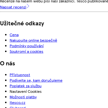
Recenze na našem webu píší naši zákazníci. Tesco publikovan
Napsat recenzi
Užitečné odkazy
Cena
Nakupujte online bezpečně
Podmínky používání
Soukromí a cookies
O nás
Přístupnost
Podívejte se, kam doručujeme
Poplatek za službu
Nastavení Cookies
Možnosti platby
itesco.cz
Clubcard