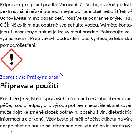
Přípravek pro praní prádla. Varování. Způsobuje vážné podráž
Je-li nutná lékařská pomoc, mějte po ruce obal nebo štítek v
Uchovávejte mimo dosah dětí. Používejte ochranné brýle. PŘI
OČÍ: Několik minut opatrně vyplachujte vodou. Vyjměte kontak
jsou-li nasazeny a pokud je lze vyjmout snadno. Pokračujte ve
vyplachování. Přetrvává-li podráždění očí: Vyhledejte lékařsk
pomoc/ošetření.
Zobrazit vše Prášky na praní
Příprava a použití
Přestože je zajištění správných informací o výrobcích věnován
péče, jsou předpisy pro výrobu potravin neustále aktualizován
může dojít ke změně složek potravin, obsahu živin, dietetický
informací a alergenů. Vždy byste si měli přečíst etiketu na výr
nespoléhat se pouze na informace poskytnuté na internetový