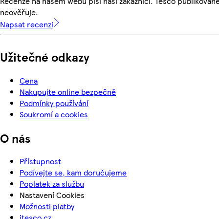
Recenze na našem webu píší naši zákazníci. Tesco publikovan
neověřuje.
Napsat recenzi
Užitečné odkazy
Cena
Nakupujte online bezpečně
Podmínky používání
Soukromí a cookies
O nás
Přístupnost
Podívejte se, kam doručujeme
Poplatek za službu
Nastavení Cookies
Možnosti platby
itesco.cz