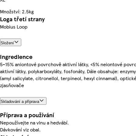
Množství: 2.5kg
Loga třetí strany
Mobius Loop
Složení
Ingredience
5-15% aniontové povrchově aktivní látky, <5% neiontové povr
aktivní látky, polykarboxyláty, fosfonáty, Dále obsahuje: enzym
(amyl salicylate, citronellol, terpineol, hexyl cinnamal), optick
zjasňovače
Skladování a příprava
Příprava a používání
Nepoužívejte na vlnu a hedvábí.
Dávkování viz obal.