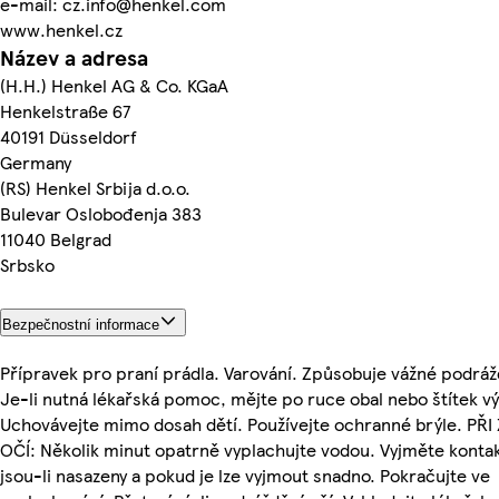
e-mail: cz.info@henkel.com
www.henkel.cz
Název a adresa
(H.H.) Henkel AG & Co. KGaA
Henkelstraße 67
40191 Düsseldorf
Germany
(RS) Henkel Srbija d.o.o.
Bulevar Oslobođenja 383
11040 Belgrad
Srbsko
Bezpečnostní informace
Přípravek pro praní prádla. Varování. Způsobuje vážné podráž
Je-li nutná lékařská pomoc, mějte po ruce obal nebo štítek v
Uchovávejte mimo dosah dětí. Používejte ochranné brýle. PŘI
OČÍ: Několik minut opatrně vyplachujte vodou. Vyjměte kontak
jsou-li nasazeny a pokud je lze vyjmout snadno. Pokračujte ve