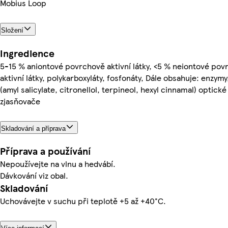
Mobius Loop
Složení
Ingredience
5-15 % aniontové povrchově aktivní látky, <5 % neiontové po
aktivní látky, polykarboxyláty, fosfonáty, Dále obsahuje: enzym
(amyl salicylate, citronellol, terpineol, hexyl cinnamal) optické
zjasňovače
Skladování a příprava
Příprava a používání
Nepoužívejte na vlnu a hedvábí.
Dávkování viz obal.
Skladování
Uchovávejte v suchu při teplotě +5 až +40°C.