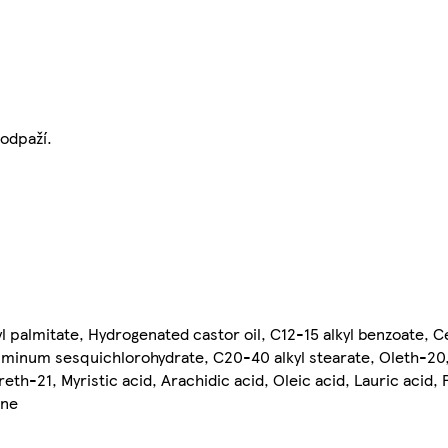
odpaží.
 palmitate, Hydrogenated castor oil, C12-15 alkyl benzoate, Ce
Aluminum sesquichlorohydrate, C20-40 alkyl stearate, Oleth-20
h-21, Myristic acid, Arachidic acid, Oleic acid, Lauric acid, P
one