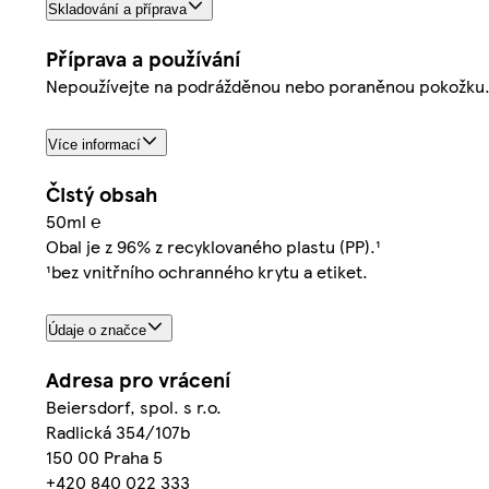
Skladování a příprava
Příprava a používání
Nepoužívejte na podrážděnou nebo poraněnou pokožku.
Více informací
Čistý obsah
50ml ℮
Obal je z 96% z recyklovaného plastu (PP).¹
¹bez vnitřního ochranného krytu a etiket.
Údaje o značce
Adresa pro vrácení
Beiersdorf, spol. s r.o.
Radlická 354/107b
150 00 Praha 5
+420 840 022 333