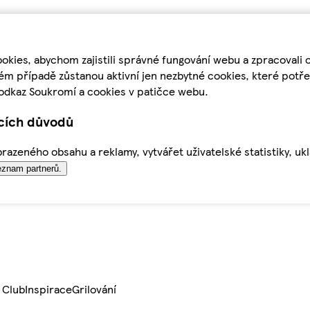
kies, abychom zajistili správné fungování webu a zpracovali 
ém případě zůstanou aktivní jen nezbytné cookies, které pot
odkaz Soukromí a cookies v patičce webu.
ících důvodů
azeného obsahu a reklamy, vytvářet uživatelské statistiky, uk
znam partnerů.
 Club
Inspirace
Grilování