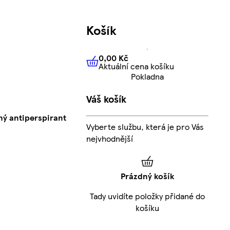
Košík
0,00 Kč
Aktuální cena košíku
0,00 Kč
Aktuální cena košíku
Pokladna
Váš košík
hý antiperspirant
Vyberte službu, která je pro Vás
nejvhodnější
Prázdný košík
Tady uvidíte položky přidané do
košíku