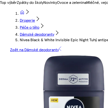
Top výběr
Zpátky do školy
Novinky
Ovoce a zelenina
Mléčné, vejc
Drogerie
Péče o tělo
Dámské deodoranty
Nivea Black & White Invisible Epic Night Tuhý anti
Zpět na Dámské deodoranty