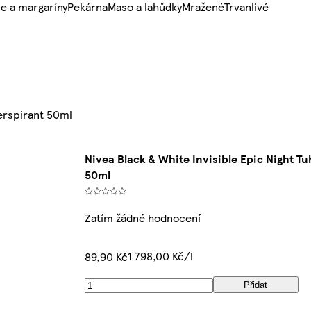
e a margaríny
Pekárna
Maso a lahůdky
Mražené
Trvanlivé
perspirant 50ml
Nivea Black & White Invisible Epic Night Tu
50ml
Zatím žádné hodnocení
1 798,00 Kč/l
89,90 Kč
Přidat