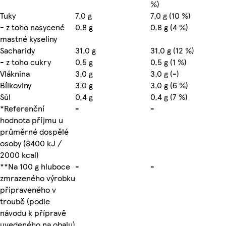
%)
Tuky
7,0 g
7,0 g (10 %)
- z toho nasycené
0,8 g
0,8 g (4 %)
mastné kyseliny
Sacharidy
31,0 g
31,0 g (12 %)
- z toho cukry
0,5 g
0,5 g (1 %)
Vláknina
3,0 g
3,0 g (-)
Bílkoviny
3,0 g
3,0 g (6 %)
Sůl
0,4 g
0,4 g (7 %)
*Referenční
-
-
hodnota příjmu u
průměrné dospělé
osoby (8400 kJ /
2000 kcal)
**Na 100 g hluboce
-
-
zmrazeného výrobku
připraveného v
troubě (podle
návodu k přípravě
uvedeného na obalu)