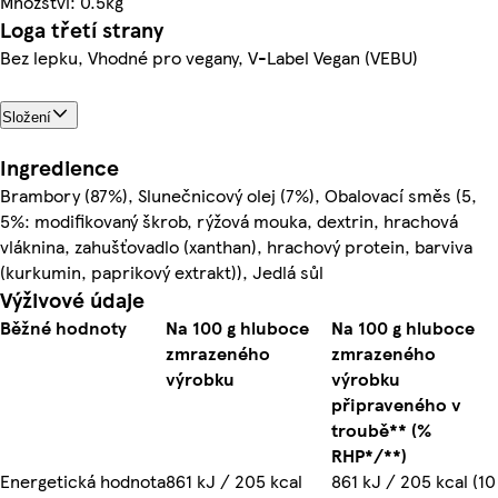
Množství: 0.5kg
Loga třetí strany
Bez lepku, Vhodné pro vegany, V-Label Vegan (VEBU)
Složení
Ingredience
Brambory (87%), Slunečnicový olej (7%), Obalovací směs (5,
5%: modifikovaný škrob, rýžová mouka, dextrin, hrachová
vláknina, zahušťovadlo (xanthan), hrachový protein, barviva
(kurkumin, paprikový extrakt)), Jedlá sůl
Výživové údaje
Běžné hodnoty
Na 100 g hluboce
Na 100 g hluboce
zmrazeného
zmrazeného
výrobku
výrobku
připraveného v
troubě** (%
RHP*/**)
Energetická hodnota
861 kJ / 205 kcal
861 kJ / 205 kcal (10