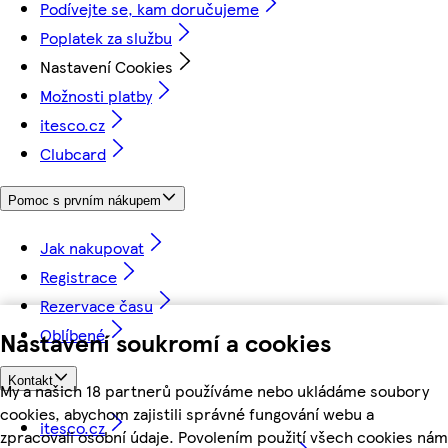
Podívejte se, kam doručujeme
Poplatek za službu
Nastavení Cookies
Možnosti platby
itesco.cz
Clubcard
Pomoc s prvním nákupem
Jak nakupovat
Registrace
Rezervace času
Oblíbené
Nastavení soukromí a cookies
Kontakt
My a našich 18 partnerů používáme nebo ukládáme soubory
cookies, abychom zajistili správné fungování webu a
itesco.cz
zpracovali osobní údaje. Povolením použití všech cookies nám