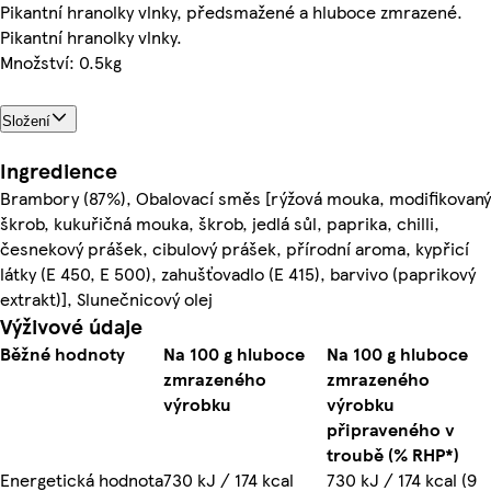
Pikantní hranolky vlnky, předsmažené a hluboce zmrazené.
Pikantní hranolky vlnky.
Množství: 0.5kg
Složení
Ingredience
Brambory (87%), Obalovací směs [rýžová mouka, modifikovaný
škrob, kukuřičná mouka, škrob, jedlá sůl, paprika, chilli,
česnekový prášek, cibulový prášek, přírodní aroma, kypřicí
látky (E 450, E 500), zahušťovadlo (E 415), barvivo (paprikový
extrakt)], Slunečnicový olej
Výživové údaje
Běžné hodnoty
Na 100 g hluboce
Na 100 g hluboce
zmrazeného
zmrazeného
výrobku
výrobku
připraveného v
troubě (% RHP*)
Energetická hodnota
730 kJ / 174 kcal
730 kJ / 174 kcal (9