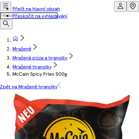
Přejít na hlavní obsah
Přeskočit na vyhledávání
Mražené
Mražená pizza a hranolky
Mražené hranolky
McCain Spicy Fries 500g
Zpět na Mražené hranolky