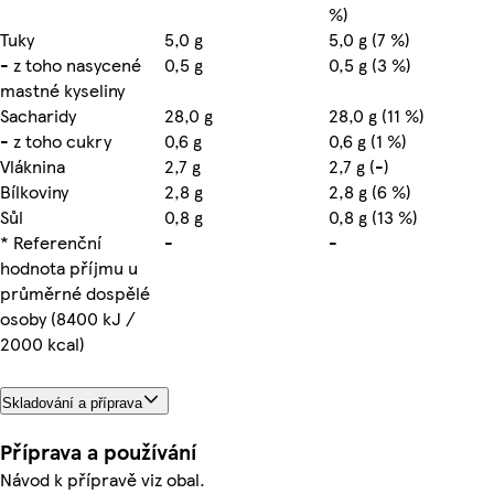
%)
Tuky
5,0 g
5,0 g (7 %)
- z toho nasycené
0,5 g
0,5 g (3 %)
mastné kyseliny
Sacharidy
28,0 g
28,0 g (11 %)
- z toho cukry
0,6 g
0,6 g (1 %)
Vláknina
2,7 g
2,7 g (-)
Bílkoviny
2,8 g
2,8 g (6 %)
Sůl
0,8 g
0,8 g (13 %)
* Referenční
-
-
hodnota příjmu u
průměrné dospělé
osoby (8400 kJ /
2000 kcal)
Skladování a příprava
Příprava a používání
Návod k přípravě viz obal.