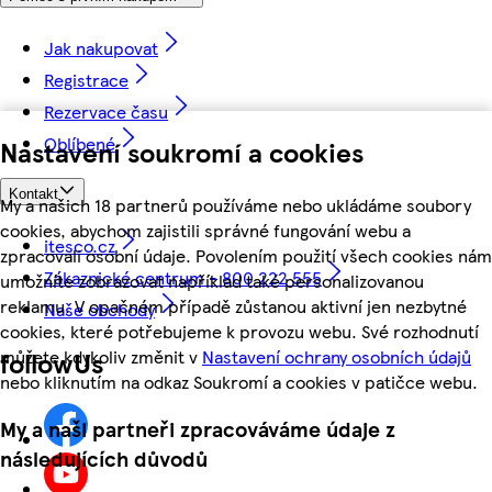
Jak nakupovat
Registrace
Rezervace času
Oblíbené
Nastavení soukromí a cookies
Kontakt
My a našich 18 partnerů používáme nebo ukládáme soubory
cookies, abychom zajistili správné fungování webu a
itesco.cz
zpracovali osobní údaje. Povolením použití všech cookies nám
Zákaznické centrum - 800 222 555
umožníte zobrazovat například také personalizovanou
reklamu. V opačném případě zůstanou aktivní jen nezbytné
Naše obchody
cookies, které potřebujeme k provozu webu. Své rozhodnutí
můžete kdykoliv změnit v
Nastavení ochrany osobních údajů
followUs
nebo kliknutím na odkaz Soukromí a cookies v patičce webu.
My a naši partneři zpracováváme údaje z
následujících důvodů