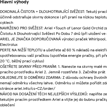
Hlavní výhody
DOKONALÁ ČISTOTA + DLOUHOTRVAJÍCÍ SVĚŽEST: Tekutý prací 
účinně odstraňuje skvrny dokonce i při praní na nízkou teplot
cyklech
NAVRŽENO PRO SVĚŽEST: Ariel +Touch of Lenor Gold Orchid za
Čistotu A Dlouhotrvající Svěžest Po Dobu 7 dnů (při uložení ve 
ARIEL JE ZNAČKA DOPORUČOVANÁ výrobci praček Whirlpool, 
Electrolux
PERTE NA NIŽŠÍ TEPLOTU a ušetřete až 60 % nákladů na elektř
spotřebovanou vaší pračkou (spotřeba energie pračky, při př
20 °C, běžný prací cyklus)
OŠETŘETE SKVRNY PŘED PRANÍM: 1. Naneste na skvrny malé m
pracího prostředku Ariel 2. Jemně rozetřete 3. Začněte prát
OBJEDNEJTE SI ODMĚRKU ZDARMA: Z důvodu ochrany životníh
nemají odměrku všechny lahve. Odměrku si můžete pořídit z
stránce ariel.info/cs-CZ/order/
NÁVOD NA DOSAŽENÍ TĚCH NEJLEPŠÍCH VÝSLEDKŮ: naplňte z
tekutým pracím prostředkem Ariel a vlijte jej do bubnu pračk
oblečení