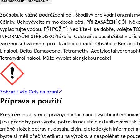
Bezpečnostní informace
Způsobuje vážné podráždění očí. Škodlivý pro vodní organism
účinky. Uchovávejte mimo dosah dětí. PŘI ZASAŽENÍ OČÍ: Něko
vyplachujte vodou. PŘI POŽITÍ: Necítíte-li se dobře, volejte 
INFORMAČNÍ STŘEDISKO/lékaře. Odstraňte obsah/obal v přís
zařízení schváleném pro likvidaci odpadů. Obsahuje Benzisoth
Linalool, Delta-Damascone, Tetramethyl Acetyloctahydronaph
Tetrahydrolinalool. Může vyvolat alergickou reakci.
Zobrazit vše Gely na praní
Příprava a použití
Přestože je zajištění správných informací o výrobcích věnován
jsou předpisy pro výrobu potravin neustále aktualizovány tak, 
změně složek potravin, obsahu živin, dietetických informací a
byste si měli přečíst etiketu na výrobku a nespoléhat se pouz