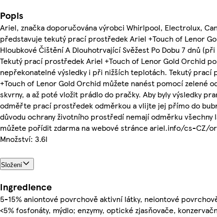
Popis
Ariel, značka doporučována výrobci Whirlpool, Electrolux, Ca
představuje tekutý prací prostředek Ariel +Touch of Lenor Go
Hloubkové Čištění A Dlouhotrvající Svěžest Po Dobu 7 dnů (při u
Tekutý prací prostředek Ariel +Touch of Lenor Gold Orchid po
nepřekonatelné výsledky i při nižších teplotách. Tekutý prací 
+Touch of Lenor Gold Orchid můžete nanést pomocí zelené o
skvrny, a až poté vložit prádlo do pračky. Aby byly výsledky pra
odměřte prací prostředek odměrkou a vlijte jej přímo do bub
důvodu ochrany životního prostředí nemají odměrku všechny 
můžete pořídit zdarma na webové stránce ariel.info/cs-CZ/o
Množství: 3.6l
Složení
Ingredience
5-15% aniontové povrchově aktivní látky, neiontové povrchově 
<5% fosfonáty, mýdlo; enzymy, optické zjasňovače, konzervační