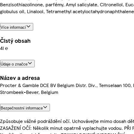
Benzisothiazolinone, parfémy, Amyl salicylate, Citronellol, Eu
globulus oil, Linalool, Tetramethyl acetyloctahydronaphthalene
Více informací
Čistý obsah
4l ℮
Údaje o značce
Název a adresa
Procter & Gamble DCE BV Belgium Distr. Div., Temselaan 100,
Strombeek-Bever, Belgium
Bezpečnostní informace
Způsobuje vážné podráždění očí. Uchovávejte mimo dosah dět
ZASAŽENÍ OČÍ: Několik minut opatrně vyplachujte vodou. PŘI 