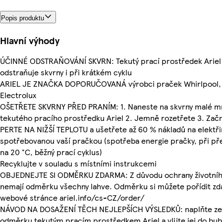
Popis produktu
Hlavní výhody
ÚČINNÉ ODSTRAŇOVÁNÍ SKVRN: Tekutý prací prostředek Ariel
odstraňuje skvrny i při krátkém cyklu
ARIEL JE ZNAČKA DOPORUČOVANÁ výrobci praček Whirlpool, 
Electrolux
OŠETŘETE SKVRNY PŘED PRANÍM: 1. Naneste na skvrny malé m
tekutého pracího prostředku Ariel 2. Jemně rozetřete 3. Zač
PERTE NA NIŽŠÍ TEPLOTU a ušetřete až 60 % nákladů na elektř
spotřebovanou vaší pračkou (spotřeba energie pračky, při př
na 20 °C, běžný prací cyklus)
Recyklujte v souladu s místními instrukcemi
OBJEDNEJTE SI ODMĚRKU ZDARMA: Z důvodu ochrany životníh
nemají odměrku všechny lahve. Odměrku si můžete pořídit z
webové stránce ariel.info/cs-CZ/order/
NÁVOD NA DOSAŽENÍ TĚCH NEJLEPŠÍCH VÝSLEDKŮ: naplňte ze
odměrku tekutým pracím prostředkem Ariel a vlijte jej do bu