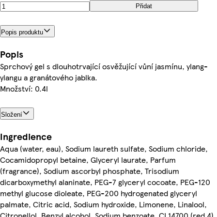
Přidat
Popis produktu
Popis
Sprchový gel s dlouhotrvající osvěžující vůní jasmínu, ylang-
ylangu a granátového jablka.
Množství: 0.4l
Složení
Ingredience
Aqua (water, eau), Sodium laureth sulfate, Sodium chloride,
Cocamidopropyl betaine, Glyceryl laurate, Parfum
(fragrance), Sodium ascorbyl phosphate, Trisodium
dicarboxymethyl alaninate, PEG-7 glyceryl cocoate, PEG-120
methyl glucose dioleate, PEG-200 hydrogenated glyceryl
palmate, Citric acid, Sodium hydroxide, Limonene, Linalool,
Citronellol, Benzyl alcohol, Sodium benzoate, CI 14700 (red 4),