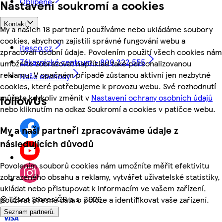
Oblíbené
Nastavení soukromí a cookies
Kontakt
My a našich 18 partnerů používáme nebo ukládáme soubory
cookies, abychom zajistili správné fungování webu a
itesco.cz
zpracovali osobní údaje. Povolením použití všech cookies nám
Zákaznické centrum - 800 222 555
umožníte zobrazovat například také personalizovanou
reklamu. V opačném případě zůstanou aktivní jen nezbytné
Naše obchody
cookies, které potřebujeme k provozu webu. Své rozhodnutí
můžete kdykoliv změnit v
Nastavení ochrany osobních údajů
followUs
nebo kliknutím na odkaz Soukromí a cookies v patičce webu.
My a naši partneři zpracováváme údaje z
následujících důvodů
Povolením souborů cookies nám umožníte měřit efektivitu
zobrazeného obsahu a reklamy, vytvářet uživatelské statistiky,
ukládat nebo přistupovat k informacím ve vašem zařízení,
©
Tesco Stores ČR a.s. 2026
používat přesná data o poloze a identifikovat vaše zařízení.
Seznam partnerů.