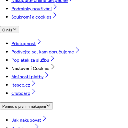
Nakupujte online bezpečně
Podmínky používání
Soukromí a cookies
O nás
Přístupnost
Podívejte se, kam doručujeme
Poplatek za službu
Nastavení Cookies
Možnosti platby
itesco.cz
Clubcard
Pomoc s prvním nákupem
Jak nakupovat