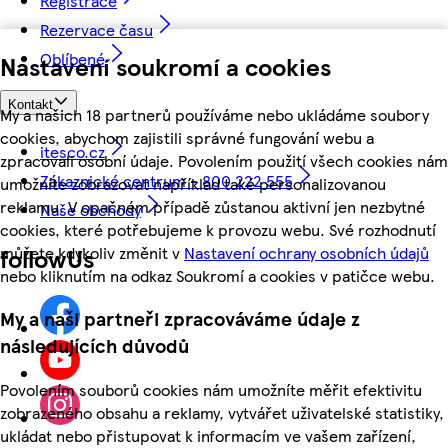
Registrace
Rezervace času
Oblíbené
Nastavení soukromí a cookies
Kontakt
My a našich 18 partnerů používáme nebo ukládáme soubory
cookies, abychom zajistili správné fungování webu a
itesco.cz
zpracovali osobní údaje. Povolením použití všech cookies nám
Zákaznické centrum - 800 222 555
umožníte zobrazovat například také personalizovanou
reklamu. V opačném případě zůstanou aktivní jen nezbytné
Naše obchody
cookies, které potřebujeme k provozu webu. Své rozhodnutí
můžete kdykoliv změnit v
Nastavení ochrany osobních údajů
followUs
nebo kliknutím na odkaz Soukromí a cookies v patičce webu.
My a naši partneři zpracováváme údaje z
následujících důvodů
Povolením souborů cookies nám umožníte měřit efektivitu
zobrazeného obsahu a reklamy, vytvářet uživatelské statistiky,
ukládat nebo přistupovat k informacím ve vašem zařízení,