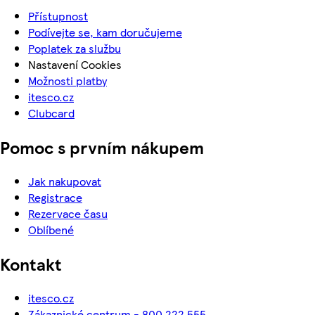
Přístupnost
Podívejte se, kam doručujeme
Poplatek za službu
Nastavení Cookies
Možnosti platby
itesco.cz
Clubcard
Pomoc s prvním nákupem
Jak nakupovat
Registrace
Rezervace času
Oblíbené
Kontakt
itesco.cz
Zákaznické centrum - 800 222 555