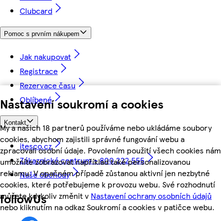
Clubcard
Pomoc s prvním nákupem
Jak nakupovat
Registrace
Rezervace času
Oblíbené
Nastavení soukromí a cookies
Kontakt
My a našich 18 partnerů používáme nebo ukládáme soubory
cookies, abychom zajistili správné fungování webu a
itesco.cz
zpracovali osobní údaje. Povolením použití všech cookies nám
Zákaznické centrum - 800 222 555
umožníte zobrazovat například také personalizovanou
reklamu. V opačném případě zůstanou aktivní jen nezbytné
Naše obchody
cookies, které potřebujeme k provozu webu. Své rozhodnutí
můžete kdykoliv změnit v
Nastavení ochrany osobních údajů
followUs
nebo kliknutím na odkaz Soukromí a cookies v patičce webu.