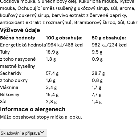
Čočková mouka, Slunečnicový olej, Kukuřičná mouka, Rýžová
mouka, Ochucující směs (sušený glukózový sirup, sůl, aroma,
kouřový cukerný sirup, barvivo extrakt z červené papriky,
antioxidant extrakt z rozmarýnu), Bramborový škrob, Sůl, Cukr
Výživové údaje
Běžné hodnoty
100 g obsahuje:
50 g obsahuje:
Energetická hodnota
1964 kJ/468 kcal
982 kJ/234 kcal
Tuky
18,9 g
9,5 g
z toho nasycené
1,8 g
0,9 g
mastné kyseliny
Sacharidy
57,4 g
28,7 g
z toho cukry
1,6 g
0,8 g
Vláknina
3,4 g
1,7 g
Bílkoviny
15,4 g
7,7 g
Sůl
2,8 g
1,4 g
Informace o alergenech
Může obsahovat stopy mléka a lepku.
Skladování a příprava