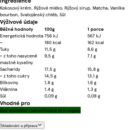
Ingredience
Kokosový krém, Rýžové mléko, Rýžový sirup, Matcha, Vanilka
bourbon, Svatojánský chléb, Sůl
Výživové údaje
Běžné hodnoty
100g
1 porce
Energetická hodnota
756 kJ
567 kJ
-
180 kcal
162 kcal
Tuky
11,5 g
8,6 g
- z toho nasycené
9,5 g
7,1 g
mastné kyseliny
Sacharidy
17,5 g
15,8 g
- z toho cukry
14,5 g
13,1 g
Bílkoviny
1,8 g
1,6 g
Vláknina
1,4 g
1,3 g
Sůl
0,09 g
0,08 g
Vhodné pro
Bez lepku
Bez cukru
Vhodné pro vegany
Skladování a příprava