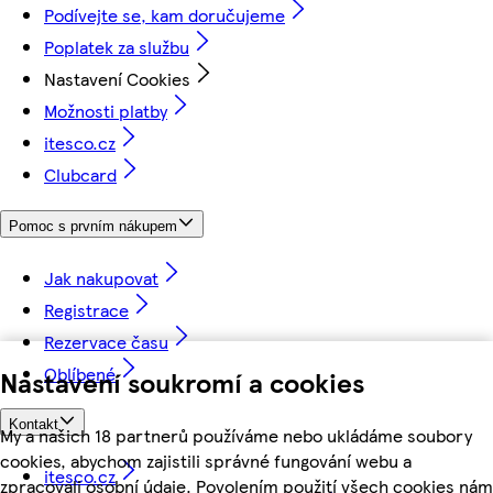
Podívejte se, kam doručujeme
Poplatek za službu
Nastavení Cookies
Možnosti platby
itesco.cz
Clubcard
Pomoc s prvním nákupem
Jak nakupovat
Registrace
Rezervace času
Oblíbené
Nastavení soukromí a cookies
Kontakt
My a našich 18 partnerů používáme nebo ukládáme soubory
cookies, abychom zajistili správné fungování webu a
itesco.cz
zpracovali osobní údaje. Povolením použití všech cookies nám