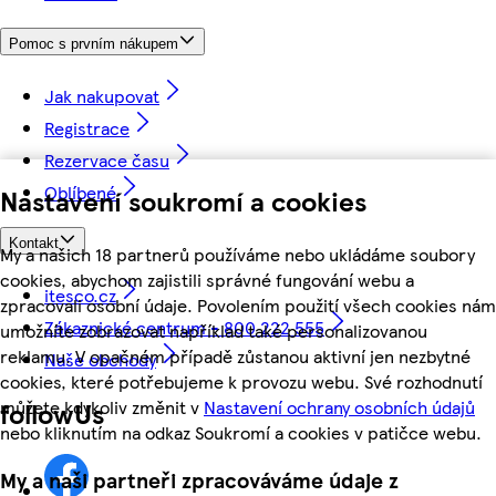
Pomoc s prvním nákupem
Jak nakupovat
Registrace
Rezervace času
Oblíbené
Nastavení soukromí a cookies
Kontakt
My a našich 18 partnerů používáme nebo ukládáme soubory
cookies, abychom zajistili správné fungování webu a
itesco.cz
zpracovali osobní údaje. Povolením použití všech cookies nám
Zákaznické centrum - 800 222 555
umožníte zobrazovat například také personalizovanou
reklamu. V opačném případě zůstanou aktivní jen nezbytné
Naše obchody
cookies, které potřebujeme k provozu webu. Své rozhodnutí
můžete kdykoliv změnit v
Nastavení ochrany osobních údajů
followUs
nebo kliknutím na odkaz Soukromí a cookies v patičce webu.
My a naši partneři zpracováváme údaje z