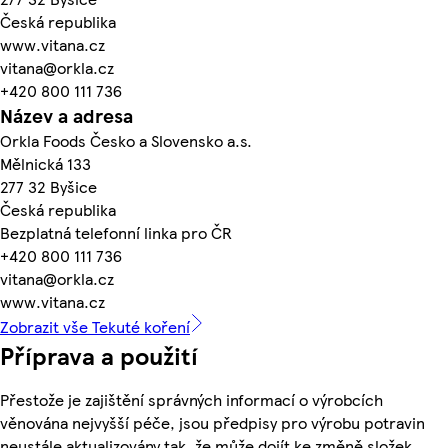
Česká republika
www.vitana.cz
vitana@orkla.cz
+420 800 111 736
Název a adresa
Orkla Foods Česko a Slovensko a.s.
Mělnická 133
277 32 Byšice
Česká republika
Bezplatná telefonní linka pro ČR
+420 800 111 736
vitana@orkla.cz
www.vitana.cz
Zobrazit vše Tekuté koření
Příprava a použití
Přestože je zajištění správných informací o výrobcích
věnována nejvyšší péče, jsou předpisy pro výrobu potravin
neustále aktualizovány tak, že může dojít ke změně složek