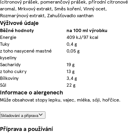
(citronový prášek, pomerančový prášek, přírodní citronové
aroma), Mrkvový extrakt, Směs koření, Vinný ocet,
Rozmarýnový extrakt, Zahušťovadlo xanthan
Výživové údaje
Běžné hodnoty
na 100 ml výrobku
Energie
409 kJ/97 kcal
Tuky
0,4 g
z toho nasycené mastné
0,05 g
kyseliny
Sacharidy
19 g
z toho cukry
13 g
Bílkoviny
3,4 g
Sůl
22 g
Informace o alergenech
Může obsahovat stopy lepku, vajec, mléka, sóji, hořčice.
Skladování a příprava
Příprava a používání