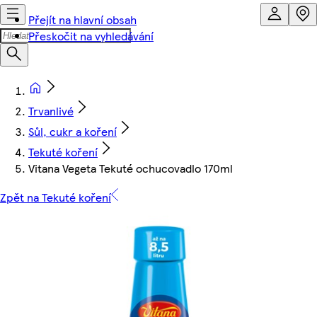
Přejít na hlavní obsah
Přeskočit na vyhledávání
Trvanlivé
Sůl, cukr a koření
Tekuté koření
Vitana Vegeta Tekuté ochucovadlo 170ml
Zpět na Tekuté koření